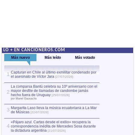
LO + EN CANCIONEROS.COM
Más nuevo
Más leído
Más votado
Capturan en Chile al último exmilitar condenado por
La comparsa Bantú
1
el asesinato de Víctor Jara
mayor desfile de
1
[27/07/2026]
hecho fuera de U
por Manel Gausachs
La comparsa Bantú celebra su 10º aniversario con el
mayor desfile de llamadas de candombe jamás
2
Capturan en Chile
2
hecho fuera de Uruguay
[25/07/2026]
el asesinato de Ví
por Manel Gausachs
Margarita Laso lleva la música ecuatoriana a La Mar
3
de Músicas
[22/07/2026]
«Pájaro azul. Cartas desde el exilio» recupera la
4
correspondencia inédita de Mercedes Sosa durante
la dictadura argentina
[21/07/2026]