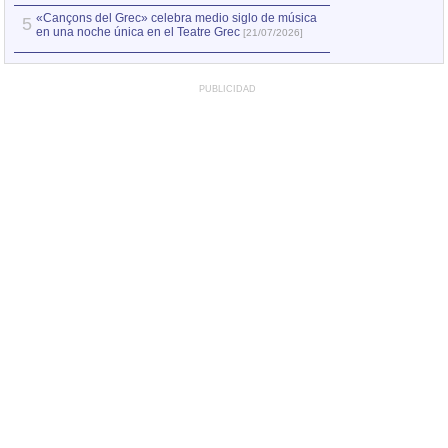
«Cançons del Grec» celebra medio siglo de música
5
en una noche única en el Teatre Grec
[21/07/2026]
PUBLICIDAD