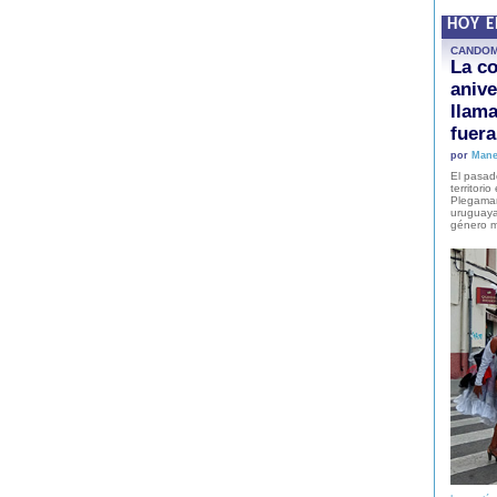
HOY 
CANDO
La co
anive
llam
fuer
por
Mane
El pasad
territori
Plegaman
uruguaya
género m