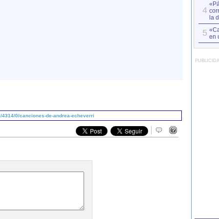
«Pá
4
cor
la 
«Ca
5
en 
PUBLICID
/4314/0/canciones-de-andrea-echeverri