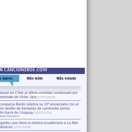
EN CANCIONEROS.COM
s nuevo
Más leído
Más votado
turan en Chile al último exmilitar condenado por
La comparsa Bantú celebra s
asesinato de Víctor Jara
mayor desfile de llamadas
1
[27/07/2026]
hecho fuera de Uruguay
[25
comparsa Bantú celebra su 10º aniversario con el
por Manel Gausachs
or desfile de llamadas de candombe jamás
Capturan en Chile al último
2
ho fuera de Uruguay
[25/07/2026]
el asesinato de Víctor Jara
[
Manel Gausachs
garita Laso lleva la música ecuatoriana a La Mar
Músicas
[22/07/2026]