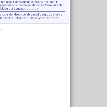
jaro azul. Cartas desde el exilio» recupera la
respondencia inédita de Mercedes Sosa durante
dictadura argentina
[21/07/2026]
nçons del Grec» celebra medio siglo de música
una noche única en el Teatre Grec
[21/07/2026]
AD