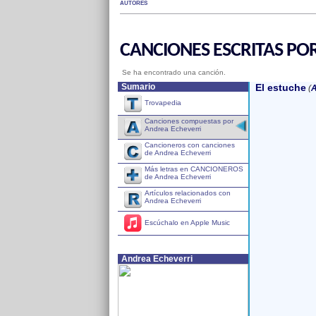
AUTORES
CANCIONES ESCRITAS PO
Se ha encontrado una canción.
Sumario
El estuche
(
A
Trovapedia
Canciones compuestas por
Andrea Echeverri
Cancioneros con canciones
de Andrea Echeverri
Más letras en CANCIONEROS
de Andrea Echeverri
Artículos relacionados con
Andrea Echeverri
Escúchalo en Apple Music
Andrea Echeverri