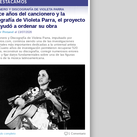
DESTACAMOS
NERO Y DISCOGRAFÍA DE VIOLETA PARRA
e años del cancionero y la
grafía de Violeta Parra, el proyecto
yudó a ordenar su obra
r Pintanel
el 13/07/2026
nero y Discografía de Violeta Parra, impulsado por
ros.com, continúa siendo una de las investigaciones
ales más importantes dedicadas a la universal artista
Cuatro años de investigación permitieron recuperar 520
, reconstruir su discografía, corregir numerosos errores
s y fijar datos fundamentales sobre una de las figuras
es de la música latinoamericana.
ulo completo
1 Comentario