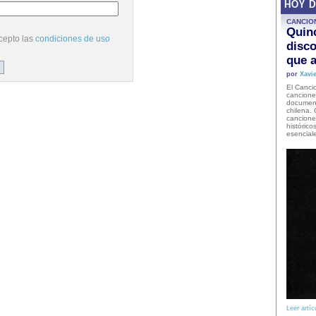
HOY 
CANCIO
Quinc
cepto las
condiciones de uso
disco
que a
por
Xavie
El Cancio
cancione
document
chilena. 
canciones
histórico
esencial
Leer artíc