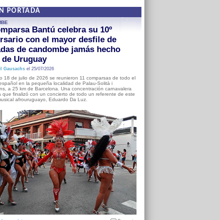
EN PORTADA
MBE
mparsa Bantú celebra su 10º
rsario con el mayor desfile de
adas de candombe jamás hecho
a de Uruguay
l Gausachs
el 25/07/2026
o 18 de julio de 2026 se reunieron 11 comparsas de todo el
o español en la pequeña localidad de Palau-Solità i
s, a 25 km de Barcelona. Una concentración carnavalera
 que finalizó con un concierto de todo un referente de este
usical afrouruguayo, Eduardo Da Luz.