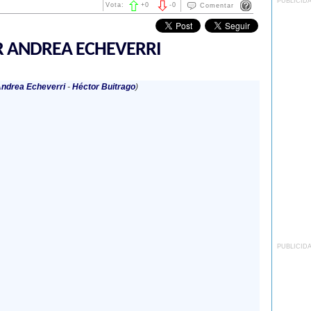
PUBLICID
Vota:
+
0
-
0
Comentar
R ANDREA ECHEVERRI
ndrea Echeverri
-
Héctor Buitrago
)
PUBLICID