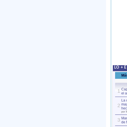
LO + 
Má
Cap
1
el 
La 
may
2
hec
por 
Mar
3
de 