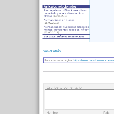
Artículos relacionados
Aterciopelados: «El rock colombiano
ha mutado y ahora alimenta otros
ritmos»
[14/09/2019]
Aterciopelados en Europa
[18/07/2018]
Aterciopelados: «Seguimos siendo los
mismos, irreverentes, rebeldes, niños»
[03/06/2018]
Ver estos artículos relacionados
Volver atrás
Para citar esta página:
https://www.cancioneros.com/aa
Escribe tu comentario
Nombre
País