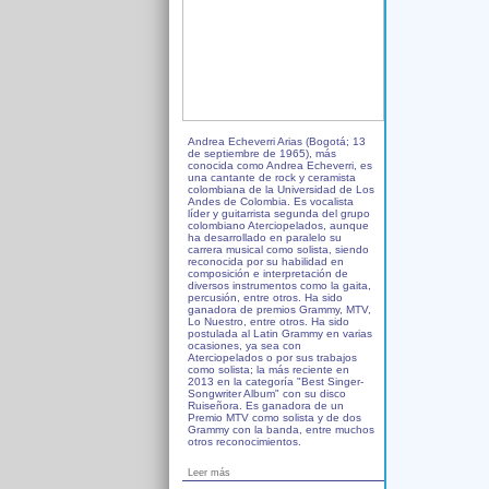
Andrea Echeverri Arias (Bogotá; 13
de septiembre de 1965), más
conocida como Andrea Echeverri, es
una cantante de rock y ceramista
colombiana de la Universidad de Los
Andes de Colombia. Es vocalista
líder y guitarrista segunda del grupo
colombiano Aterciopelados, aunque
ha desarrollado en paralelo su
carrera musical como solista, siendo
reconocida por su habilidad en
composición e interpretación de
diversos instrumentos como la gaita,
percusión, entre otros. Ha sido
ganadora de premios Grammy, MTV,
Lo Nuestro, entre otros. Ha sido
postulada al Latin Grammy en varias
ocasiones, ya sea con
Aterciopelados o por sus trabajos
como solista; la más reciente en
2013 en la categoría "Best Singer-
Songwriter Album" con su disco
Ruiseñora. Es ganadora de un
Premio MTV como solista y de dos
Grammy con la banda, entre muchos
otros reconocimientos.
Leer más