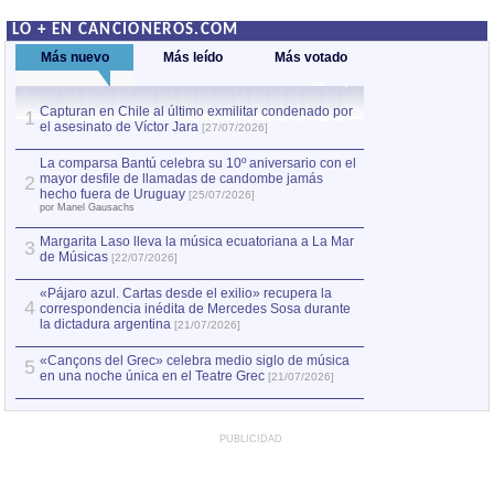
LO + EN CANCIONEROS.COM
Más nuevo
Más leído
Más votado
Capturan en Chile al último exmilitar condenado por
La comparsa Bantú
1
el asesinato de Víctor Jara
mayor desfile de
1
[27/07/2026]
hecho fuera de U
por Manel Gausachs
La comparsa Bantú celebra su 10º aniversario con el
mayor desfile de llamadas de candombe jamás
2
Capturan en Chile
2
hecho fuera de Uruguay
[25/07/2026]
el asesinato de Ví
por Manel Gausachs
Margarita Laso lleva la música ecuatoriana a La Mar
3
de Músicas
[22/07/2026]
«Pájaro azul. Cartas desde el exilio» recupera la
4
correspondencia inédita de Mercedes Sosa durante
la dictadura argentina
[21/07/2026]
«Cançons del Grec» celebra medio siglo de música
5
en una noche única en el Teatre Grec
[21/07/2026]
PUBLICIDAD