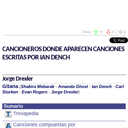
Vota:
+
0
-
0
0
CANCIONEROS DONDE APARECEN CANCIONES
ESCRITAS POR IAN DENCH
Jorge Drexler
Gitana
(
Shakira Mebarak
-
Amanda Ghost
-
Ian Dench
-
Carl
Sturken
-
Evan Rogers
-
Jorge Drexler
)
Sumario
Trovapedia
Canciones compuestas por