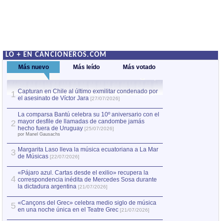
LO + EN CANCIONEROS.COM
Más nuevo
Más leído
Más votado
Capturan en Chile al último exmilitar condenado por
La comparsa Bantú
1
el asesinato de Víctor Jara
mayor desfile de
1
[27/07/2026]
hecho fuera de U
por Manel Gausachs
La comparsa Bantú celebra su 10º aniversario con el
mayor desfile de llamadas de candombe jamás
2
Capturan en Chile
2
hecho fuera de Uruguay
[25/07/2026]
el asesinato de Ví
por Manel Gausachs
Margarita Laso lleva la música ecuatoriana a La Mar
3
de Músicas
[22/07/2026]
«Pájaro azul. Cartas desde el exilio» recupera la
4
correspondencia inédita de Mercedes Sosa durante
la dictadura argentina
[21/07/2026]
«Cançons del Grec» celebra medio siglo de música
5
en una noche única en el Teatre Grec
[21/07/2026]