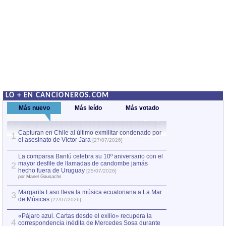
LO + EN CANCIONEROS.COM
Más nuevo
Más leído
Más votado
Capturan en Chile al último exmilitar condenado por
Capturan en Chile
1
1
el asesinato de Víctor Jara
el asesinato de Ví
[27/07/2026]
La comparsa Bantú celebra su 10º aniversario con el
mayor desfile de llamadas de candombe jamás
2
hecho fuera de Uruguay
[25/07/2026]
por Manel Gausachs
Margarita Laso lleva la música ecuatoriana a La Mar
3
de Músicas
[22/07/2026]
«Pájaro azul. Cartas desde el exilio» recupera la
4
correspondencia inédita de Mercedes Sosa durante