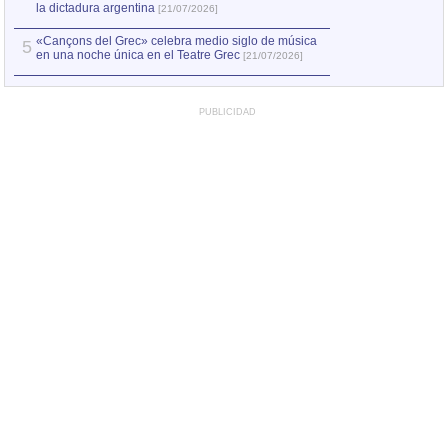
la dictadura argentina
[21/07/2026]
«Cançons del Grec» celebra medio siglo de música
5
en una noche única en el Teatre Grec
[21/07/2026]
PUBLICIDAD