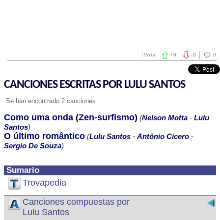
Vota:
+
0
-
0
0
CANCIONES ESCRITAS POR LULU SANTOS
Se han encontrado 2 canciones.
Como uma onda (Zen-surfismo)
(
Nelson Motta
-
Lulu
Santos
)
O último romântico
(
Lulu Santos
-
Antônio Cícero
-
Sergio De Souza
)
Sumario
Trovapedia
Canciones compuestas por
Lulu Santos