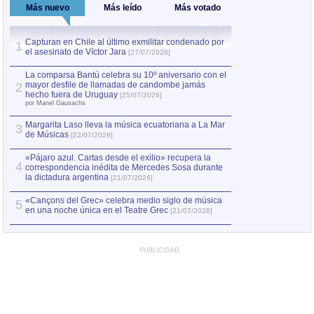
Más nuevo
Más leído
Más votado
Capturan en Chile al último exmilitar condenado por
La comparsa Bantú
1
el asesinato de Víctor Jara
mayor desfile de
1
[27/07/2026]
hecho fuera de U
por Manel Gausachs
La comparsa Bantú celebra su 10º aniversario con el
mayor desfile de llamadas de candombe jamás
2
Capturan en Chile
2
hecho fuera de Uruguay
[25/07/2026]
el asesinato de Ví
por Manel Gausachs
Margarita Laso lleva la música ecuatoriana a La Mar
3
de Músicas
[22/07/2026]
«Pájaro azul. Cartas desde el exilio» recupera la
4
correspondencia inédita de Mercedes Sosa durante
la dictadura argentina
[21/07/2026]
«Cançons del Grec» celebra medio siglo de música
5
en una noche única en el Teatre Grec
[21/07/2026]
PUBLICIDAD