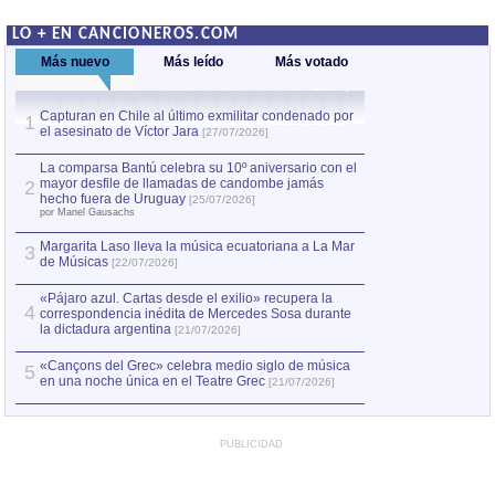
LO + EN CANCIONEROS.COM
Más nuevo
Más leído
Más votado
Capturan en Chile al último exmilitar condenado por
La comparsa Bantú
1
el asesinato de Víctor Jara
mayor desfile de
1
[27/07/2026]
hecho fuera de U
por Manel Gausachs
La comparsa Bantú celebra su 10º aniversario con el
mayor desfile de llamadas de candombe jamás
2
Capturan en Chile
2
hecho fuera de Uruguay
[25/07/2026]
el asesinato de Ví
por Manel Gausachs
Margarita Laso lleva la música ecuatoriana a La Mar
3
de Músicas
[22/07/2026]
«Pájaro azul. Cartas desde el exilio» recupera la
4
correspondencia inédita de Mercedes Sosa durante
la dictadura argentina
[21/07/2026]
«Cançons del Grec» celebra medio siglo de música
5
en una noche única en el Teatre Grec
[21/07/2026]
PUBLICIDAD