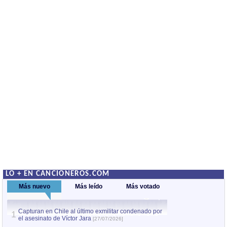
LO + EN CANCIONEROS.COM
Más nuevo
Más leído
Más votado
Capturan en Chile al último exmilitar condenado por
La comparsa Bantú
1
el asesinato de Víctor Jara
mayor desfile de
1
[27/07/2026]
hecho fuera de U