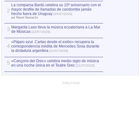
por Manel Gausachs
La comparsa Bantú celebra su 10º aniversario con el
mayor desfile de llamadas de candombe jamás
2
Capturan en Chile
2
hecho fuera de Uruguay
[25/07/2026]
el asesinato de Ví
por Manel Gausachs
Margarita Laso lleva la música ecuatoriana a La Mar
3
de Músicas
[22/07/2026]
«Pájaro azul. Cartas desde el exilio» recupera la
4
correspondencia inédita de Mercedes Sosa durante
la dictadura argentina
[21/07/2026]
«Cançons del Grec» celebra medio siglo de música
5
en una noche única en el Teatre Grec
[21/07/2026]
PUBLICIDAD