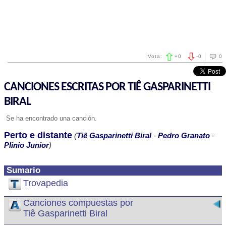
Vota:
+
0
-
0
0
CANCIONES ESCRITAS POR TIÊ GASPARINETTI
BIRAL
Se ha encontrado una canción.
Perto e distante
(
Tiê Gasparinetti Biral
-
Pedro Granato
-
Plinio Junior
)
Sumario
Trovapedia
Canciones compuestas por
Tiê Gasparinetti Biral