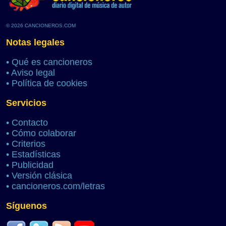
© 2026 CANCIONEROS.COM
Notas legales
•
Qué es cancioneros
•
Aviso legal
•
Política de cookies
Servicios
•
Contacto
•
Cómo colaborar
•
Criterios
•
Estadísticas
•
Publicidad
•
Versión clásica
•
cancioneros.com/letras
Síguenos