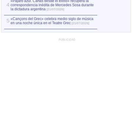
«Pájaro azul. Cartas desde el exilio» recupera la
4
correspondencia inédita de Mercedes Sosa durante
la dictadura argentina
[21/07/2026]
«Cançons del Grec» celebra medio siglo de música
5
en una noche única en el Teatre Grec
[21/07/2026]
PUBLICIDAD