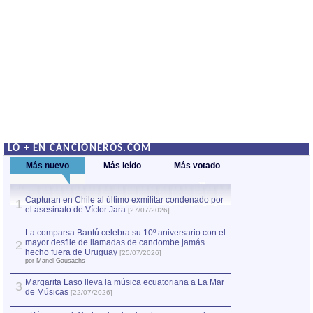
LO + EN CANCIONEROS.COM
Más nuevo
Más leído
Más votado
Capturan en Chile al último exmilitar condenado por
La comparsa Bantú
1
el asesinato de Víctor Jara
mayor desfile de
1
[27/07/2026]
hecho fuera de U
por Manel Gausachs
La comparsa Bantú celebra su 10º aniversario con el
mayor desfile de llamadas de candombe jamás
2
Capturan en Chile
2
hecho fuera de Uruguay
[25/07/2026]
el asesinato de Ví
por Manel Gausachs
Margarita Laso lleva la música ecuatoriana a La Mar
Margarita Laso ll
3
3
de Músicas
de Músicas
[22/07/2026]
[22/07