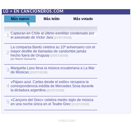
LO + EN CANCIONEROS.COM
Más nuevo
Más leído
Más votado
Capturan en Chile al último exmilitar condenado por
La comparsa Bantú
1
el asesinato de Víctor Jara
mayor desfile de
1
[27/07/2026]
hecho fuera de U
por Manel Gausachs
La comparsa Bantú celebra su 10º aniversario con el
mayor desfile de llamadas de candombe jamás
2
Capturan en Chile
2
hecho fuera de Uruguay
[25/07/2026]
el asesinato de Ví
por Manel Gausachs
Margarita Laso lleva la música ecuatoriana a La Mar
Margarita Laso ll
3
3
de Músicas
de Músicas
[22/07/2026]
[22/07
«Pájaro azul. Cartas desde el exilio» recupera la
4
correspondencia inédita de Mercedes Sosa durante
la dictadura argentina
[21/07/2026]
«Cançons del Grec» celebra medio siglo de música
5
en una noche única en el Teatre Grec
[21/07/2026]
PUBLICIDAD