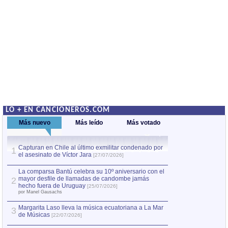
LO + EN CANCIONEROS.COM
Más nuevo
Más leído
Más votado
Capturan en Chile al último exmilitar condenado por
La comparsa Bantú
1
el asesinato de Víctor Jara
mayor desfile de
1
[27/07/2026]
hecho fuera de U
por Manel Gausachs
La comparsa Bantú celebra su 10º aniversario con el
mayor desfile de llamadas de candombe jamás
2
Capturan en Chile
2
hecho fuera de Uruguay
[25/07/2026]
el asesinato de Ví
por Manel Gausachs
Margarita Laso lleva la música ecuatoriana a La Mar
3
de Músicas
[22/07/2026]