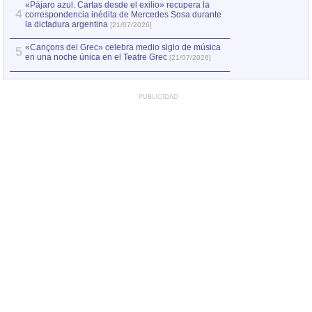
«Pájaro azul. Cartas desde el exilio» recupera la
4
correspondencia inédita de Mercedes Sosa durante
la dictadura argentina
[21/07/2026]
«Cançons del Grec» celebra medio siglo de música
5
en una noche única en el Teatre Grec
[21/07/2026]
PUBLICIDAD