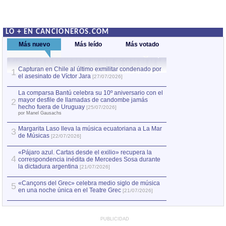
LO + EN CANCIONEROS.COM
Más nuevo
Más leído
Más votado
Capturan en Chile al último exmilitar condenado por
La comparsa Bantú
1
el asesinato de Víctor Jara
mayor desfile de
1
[27/07/2026]
hecho fuera de U
por Manel Gausachs
La comparsa Bantú celebra su 10º aniversario con el
mayor desfile de llamadas de candombe jamás
2
Capturan en Chile
2
hecho fuera de Uruguay
[25/07/2026]
el asesinato de Ví
por Manel Gausachs
Margarita Laso lleva la música ecuatoriana a La Mar
Margarita Laso ll
3
3
de Músicas
de Músicas
[22/07/2026]
[22/07
«Pájaro azul. Cartas desde el exilio» recupera la
4
correspondencia inédita de Mercedes Sosa durante
la dictadura argentina
[21/07/2026]
«Cançons del Grec» celebra medio siglo de música
5
en una noche única en el Teatre Grec
[21/07/2026]
PUBLICIDAD