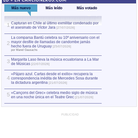
LO + EN CANCIONEROS.COM
Más nuevo
Más leído
Más votado
Capturan en Chile al último exmilitar condenado por
La comparsa Bantú
1
el asesinato de Víctor Jara
mayor desfile de
1
[27/07/2026]
hecho fuera de U
por Manel Gausachs
La comparsa Bantú celebra su 10º aniversario con el
mayor desfile de llamadas de candombe jamás
2
Capturan en Chile
2
hecho fuera de Uruguay
[25/07/2026]
el asesinato de Ví
por Manel Gausachs
Margarita Laso lleva la música ecuatoriana a La Mar
Margarita Laso ll
3
3
de Músicas
de Músicas
[22/07/2026]
[22/07
«Pájaro azul. Cartas desde el exilio» recupera la
4
correspondencia inédita de Mercedes Sosa durante
la dictadura argentina
[21/07/2026]
«Cançons del Grec» celebra medio siglo de música
5
en una noche única en el Teatre Grec
[21/07/2026]
PUBLICIDAD