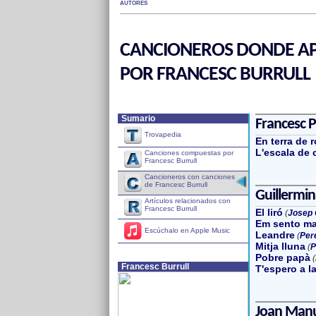
AUTORES
CANCIONEROS DONDE AP
POR FRANCESC BURRULL
Sumario
Francesc Pi
Trovapedia
En terra de r
L'escala de 
Canciones compuestas por
Francesc Burrull
Cancioneros con canciones
de Francesc Burrull
Guillermi
Artículos relacionados con
Francesc Burrull
El liró
(
Josep 
Em sento ma
Escúchalo en Apple Music
Leandre
(
Per
Mitja lluna
(
P
Pobre papà
(
Francesc Burrull
T'espero a l
Joan Manu