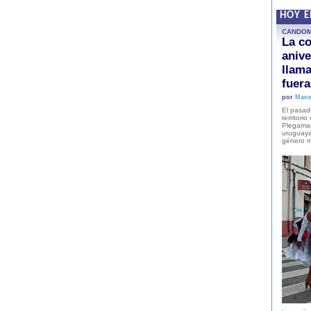
HOY 
CANDO
La co
anive
llam
fuer
por
Mane
El pasad
territori
Plegaman
uruguaya
género m