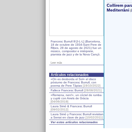
Collirem par
Mediterràni
(
Francesc Burrull Ill [I-L-L] (Barcelona,
18 de octubre de 1934-Sant Pere de
Ribes, 28 de agosto de 2021) fue un
músico, compositor e intérprete,
pianista de jazz y de la Nova Cançó.
Leer más
Artículos relacionados
«On es desborda el Sol» el disco
póstumo de Francesc Burrull, con
poema de Pere Tàpias
[19/10/2022]
Fallece Francesc Burrull
[28/08/2021]
«Remena, nen!», un cóctel de rumba
y cuplé con Arrels de Gràcia
[04/06/2019]
Laura Simó & Francesc Burrull
[09/02/2012]
Laura Simó y Francesc Burrull revisitan
a Serrat en clave de jazz
[10/02/2011]
Ver estos artículos relacionados