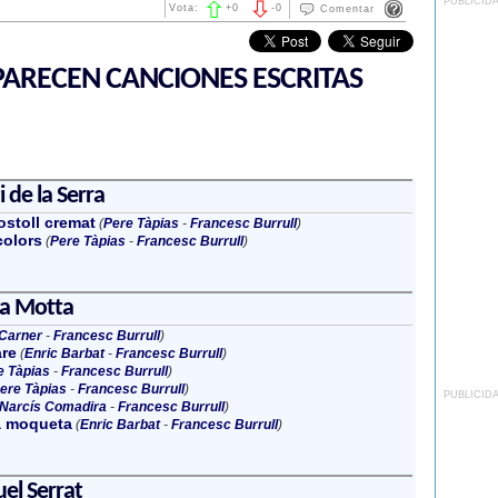
PUBLICID
Vota:
+
0
-
0
Comentar
ARECEN CANCIONES ESCRITAS
 de la Serra
ostoll cremat
(
Pere Tàpias
-
Francesc Burrull
)
colors
(
Pere Tàpias
-
Francesc Burrull
)
na Motta
Carner
-
Francesc Burrull
)
re
(
Enric Barbat
-
Francesc Burrull
)
e Tàpias
-
Francesc Burrull
)
ere Tàpias
-
Francesc Burrull
)
PUBLICID
Narcís Comadira
-
Francesc Burrull
)
a moqueta
(
Enric Barbat
-
Francesc Burrull
)
el Serrat