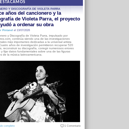
DESTACAMOS
NERO Y DISCOGRAFÍA DE VIOLETA PARRA
e años del cancionero y la
grafía de Violeta Parra, el proyecto
yudó a ordenar su obra
r Pintanel
el 13/07/2026
nero y Discografía de Violeta Parra, impulsado por
ros.com, continúa siendo una de las investigaciones
ales más importantes dedicadas a la universal artista
Cuatro años de investigación permitieron recuperar 520
, reconstruir su discografía, corregir numerosos errores
s y fijar datos fundamentales sobre una de las figuras
es de la música latinoamericana.
ulo completo
1 Comentario