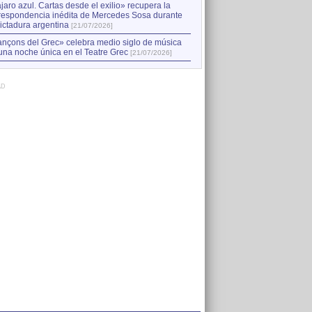
jaro azul. Cartas desde el exilio» recupera la
respondencia inédita de Mercedes Sosa durante
dictadura argentina
[21/07/2026]
nçons del Grec» celebra medio siglo de música
una noche única en el Teatre Grec
[21/07/2026]
AD