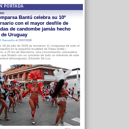
EN PORTADA
MBE
mparsa Bantú celebra su 10º
rsario con el mayor desfile de
adas de candombe jamás hecho
a de Uruguay
l Gausachs
el 25/07/2026
o 18 de julio de 2026 se reunieron 11 comparsas de todo el
o español en la pequeña localidad de Palau-Solità i
s, a 25 km de Barcelona. Una concentración carnavalera
 que finalizó con un concierto de todo un referente de este
usical afrouruguayo, Eduardo Da Luz.