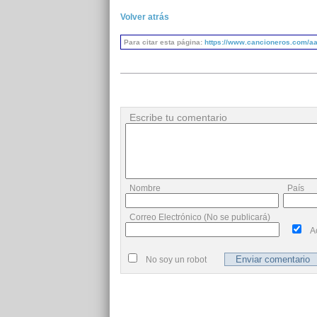
Volver atrás
Para citar esta página:
https://www.cancioneros.com/aa
Escribe tu comentario
Nombre
País
Correo Electrónico (No se publicará)
A
No soy un robot