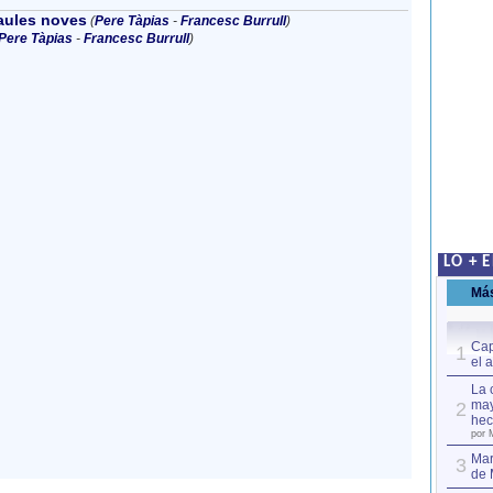
aules noves
(
Pere Tàpias
-
Francesc Burrull
)
Pere Tàpias
-
Francesc Burrull
)
LO + 
Má
Cap
1
el 
La 
may
2
hec
por 
Mar
3
de 