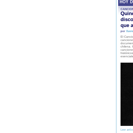
HOY 
CANCIO
Quinc
disco
que a
por
Xavie
El Cancio
cancione
document
chilena. 
canciones
histórico
esencial
Leer artíc