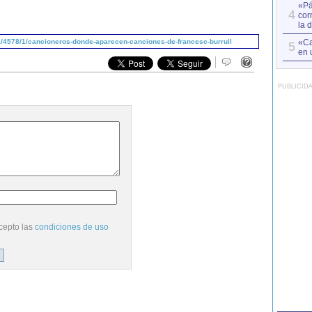
«Pá
4
cor
la 
/4578/1/cancioneros-donde-aparecen-canciones-de-francesc-burrull
«Ca
5
en 
PUBLICID
cepto las
condiciones de uso