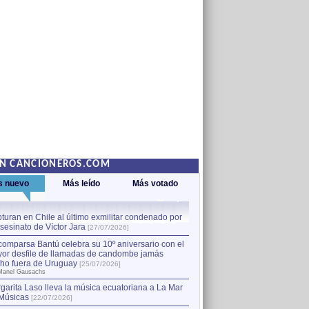
EN CANCIONEROS.COM
s nuevo
Más leído
Más votado
turan en Chile al último exmilitar condenado por
La comparsa Bantú celebra s
asesinato de Víctor Jara
mayor desfile de llamadas
1
[27/07/2026]
hecho fuera de Uruguay
[25
comparsa Bantú celebra su 10º aniversario con el
por Manel Gausachs
or desfile de llamadas de candombe jamás
Capturan en Chile al último
2
ho fuera de Uruguay
[25/07/2026]
el asesinato de Víctor Jara
[
Manel Gausachs
garita Laso lleva la música ecuatoriana a La Mar
Margarita Laso lleva la mús
3
Músicas
de Músicas
[22/07/2026]
[22/07/2026]