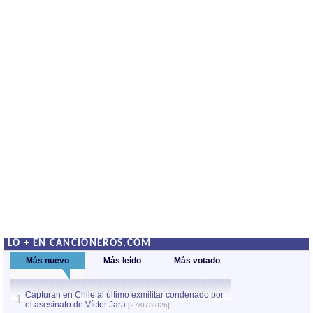
LO + EN CANCIONEROS.COM
Más nuevo
Más leído
Más votado
Capturan en Chile al último exmilitar condenado por
La comparsa Bantú
1
el asesinato de Víctor Jara
mayor desfile de
1
[27/07/2026]