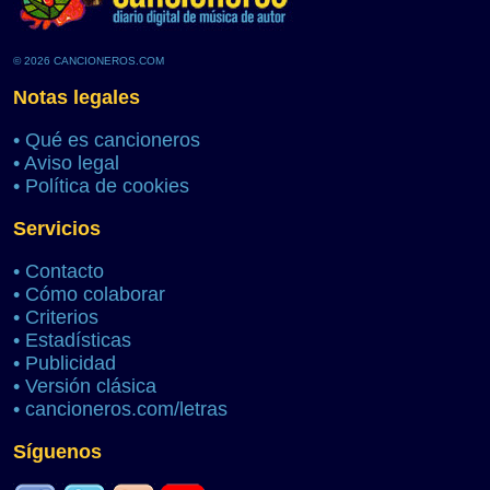
© 2026 CANCIONEROS.COM
Notas legales
•
Qué es cancioneros
•
Aviso legal
•
Política de cookies
Servicios
•
Contacto
•
Cómo colaborar
•
Criterios
•
Estadísticas
•
Publicidad
•
Versión clásica
•
cancioneros.com/letras
Síguenos