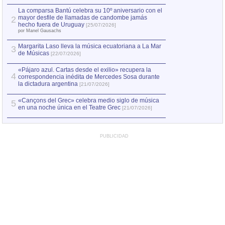
hecho fuera de U
por Manel Gausachs
La comparsa Bantú celebra su 10º aniversario con el
mayor desfile de llamadas de candombe jamás
2
Capturan en Chile
2
hecho fuera de Uruguay
[25/07/2026]
el asesinato de Ví
por Manel Gausachs
Margarita Laso lleva la música ecuatoriana a La Mar
3
de Músicas
[22/07/2026]
«Pájaro azul. Cartas desde el exilio» recupera la
4
correspondencia inédita de Mercedes Sosa durante
la dictadura argentina
[21/07/2026]
«Cançons del Grec» celebra medio siglo de música
5
en una noche única en el Teatre Grec
[21/07/2026]
PUBLICIDAD