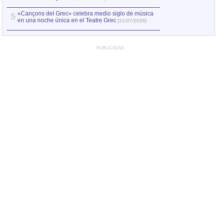
«Cançons del Grec» celebra medio siglo de música
5
en una noche única en el Teatre Grec
[21/07/2026]
PUBLICIDAD