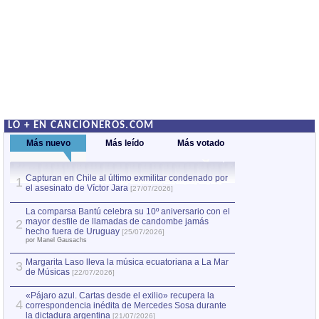
LO + EN CANCIONEROS.COM
Más nuevo
Más leído
Más votado
Capturan en Chile al último exmilitar condenado por
La comparsa Bantú
1
el asesinato de Víctor Jara
mayor desfile de
1
[27/07/2026]
hecho fuera de U
por Manel Gausachs
La comparsa Bantú celebra su 10º aniversario con el
mayor desfile de llamadas de candombe jamás
2
Capturan en Chile
2
hecho fuera de Uruguay
[25/07/2026]
el asesinato de Ví
por Manel Gausachs
Margarita Laso lleva la música ecuatoriana a La Mar
Margarita Laso ll
3
3
de Músicas
de Músicas
[22/07/2026]
[22/07
«Pájaro azul. Cartas desde el exilio» recupera la
4
correspondencia inédita de Mercedes Sosa durante
la dictadura argentina
[21/07/2026]