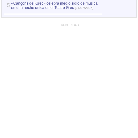
«Cançons del Grec» celebra medio siglo de música
5
en una noche única en el Teatre Grec
[21/07/2026]
PUBLICIDAD