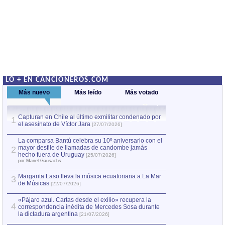
LO + EN CANCIONEROS.COM
Más nuevo
Más leído
Más votado
Capturan en Chile al último exmilitar condenado por
La comparsa Bantú
1
el asesinato de Víctor Jara
mayor desfile de
1
[27/07/2026]
hecho fuera de U
por Manel Gausachs
La comparsa Bantú celebra su 10º aniversario con el
mayor desfile de llamadas de candombe jamás
2
Capturan en Chile
2
hecho fuera de Uruguay
[25/07/2026]
el asesinato de Ví
por Manel Gausachs
Margarita Laso lleva la música ecuatoriana a La Mar
Margarita Laso ll
3
3
de Músicas
de Músicas
[22/07/2026]
[22/07
«Pájaro azul. Cartas desde el exilio» recupera la
4
correspondencia inédita de Mercedes Sosa durante
la dictadura argentina
[21/07/2026]