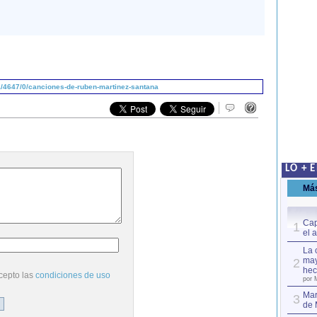
/4647/0/canciones-de-ruben-martinez-santana
LO + 
Má
Cap
1
el 
La 
may
2
hec
cepto las
condiciones de uso
por 
Mar
3
de 