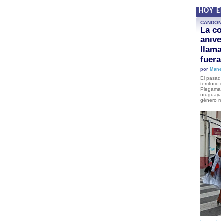
HOY 
CANDO
La co
anive
llam
fuer
por
Mane
El pasad
territori
Plegaman
uruguaya
género m