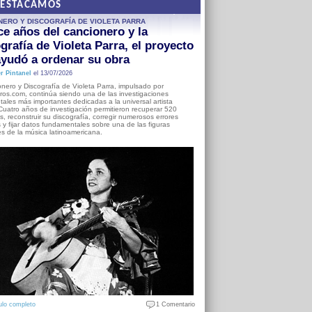
DESTACAMOS
NERO Y DISCOGRAFÍA DE VIOLETA PARRA
e años del cancionero y la
grafía de Violeta Parra, el proyecto
yudó a ordenar su obra
r Pintanel
el 13/07/2026
nero y Discografía de Violeta Parra, impulsado por
ros.com, continúa siendo una de las investigaciones
ales más importantes dedicadas a la universal artista
Cuatro años de investigación permitieron recuperar 520
, reconstruir su discografía, corregir numerosos errores
s y fijar datos fundamentales sobre una de las figuras
es de la música latinoamericana.
ulo completo
1 Comentario