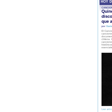
HOY 
CANCIO
Quinc
disco
que a
por
Xavie
El Cancio
cancione
document
chilena. 
canciones
histórico
esencial
Leer artíc