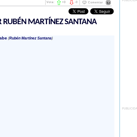
PUBLICID
Vota:
+
0
-
0
Comentar
R RUBÉN MARTÍNEZ SANTANA
abe
(
Rubén Martínez Santana
)
PUBLICID