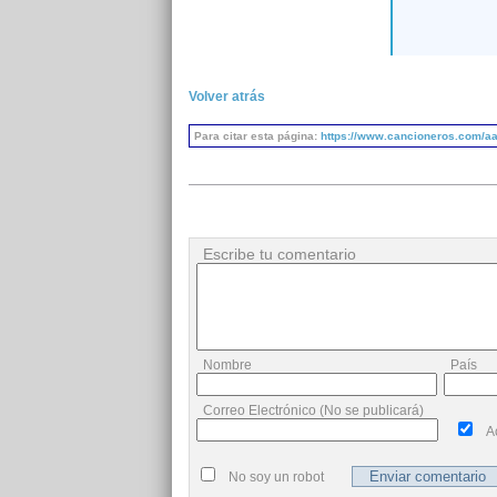
Volver atrás
Para citar esta página:
https://www.cancioneros.com/aa
Escribe tu comentario
Nombre
País
Correo Electrónico (No se publicará)
A
No soy un robot