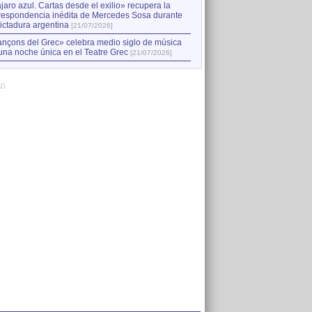
jaro azul. Cartas desde el exilio» recupera la
respondencia inédita de Mercedes Sosa durante
dictadura argentina
[21/07/2026]
nçons del Grec» celebra medio siglo de música
una noche única en el Teatre Grec
[21/07/2026]
AD