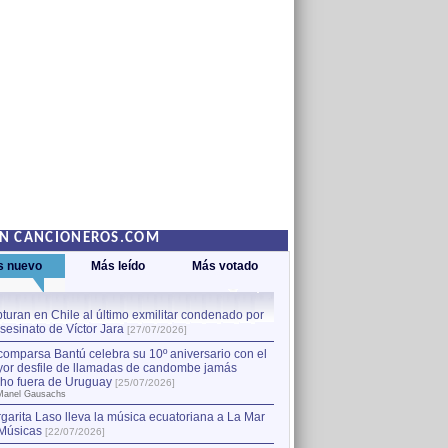
EN CANCIONEROS.COM
s nuevo
Más leído
Más votado
turan en Chile al último exmilitar condenado por
La comparsa Bantú celebra s
asesinato de Víctor Jara
mayor desfile de llamadas
1
[27/07/2026]
hecho fuera de Uruguay
[25
comparsa Bantú celebra su 10º aniversario con el
por Manel Gausachs
or desfile de llamadas de candombe jamás
Capturan en Chile al último
2
ho fuera de Uruguay
[25/07/2026]
el asesinato de Víctor Jara
[
Manel Gausachs
garita Laso lleva la música ecuatoriana a La Mar
Margarita Laso lleva la mús
3
Músicas
de Músicas
[22/07/2026]
[22/07/2026]