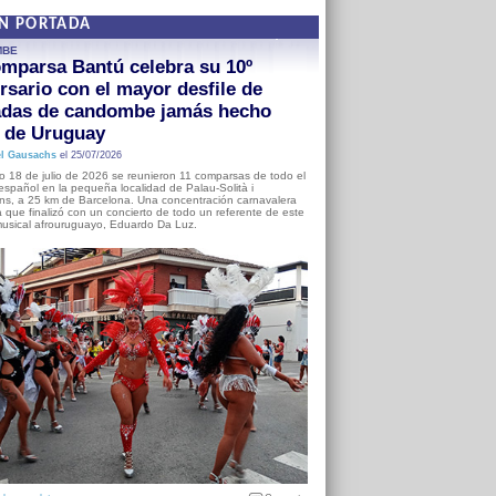
EN PORTADA
MBE
mparsa Bantú celebra su 10º
rsario con el mayor desfile de
adas de candombe jamás hecho
a de Uruguay
l Gausachs
el 25/07/2026
o 18 de julio de 2026 se reunieron 11 comparsas de todo el
o español en la pequeña localidad de Palau-Solità i
s, a 25 km de Barcelona. Una concentración carnavalera
 que finalizó con un concierto de todo un referente de este
usical afrouruguayo, Eduardo Da Luz.