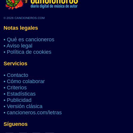
© 2026 CANCIONEROS.COM
Notas legales
•
Qué es cancioneros
•
Aviso legal
•
Política de cookies
Servicios
•
Contacto
•
Cómo colaborar
•
Criterios
•
Estadísticas
•
Publicidad
•
Versión clásica
•
cancioneros.com/letras
Síguenos