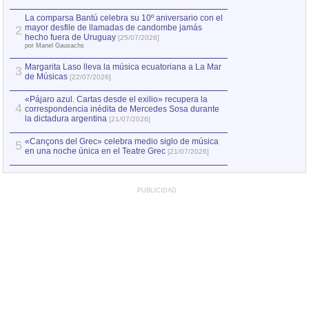
hecho fuera de U
por Manel Gausachs
La comparsa Bantú celebra su 10º aniversario con el
mayor desfile de llamadas de candombe jamás
2
Capturan en Chile
2
hecho fuera de Uruguay
[25/07/2026]
el asesinato de Ví
por Manel Gausachs
Margarita Laso lleva la música ecuatoriana a La Mar
3
de Músicas
[22/07/2026]
«Pájaro azul. Cartas desde el exilio» recupera la
4
correspondencia inédita de Mercedes Sosa durante
la dictadura argentina
[21/07/2026]
«Cançons del Grec» celebra medio siglo de música
5
en una noche única en el Teatre Grec
[21/07/2026]
PUBLICIDAD