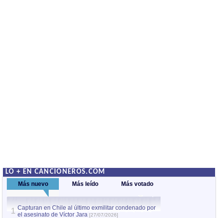
LO + EN CANCIONEROS.COM
Más nuevo
Más leído
Más votado
Capturan en Chile al último exmilitar condenado por
La comparsa Bantú
1
el asesinato de Víctor Jara
mayor desfile de
1
[27/07/2026]