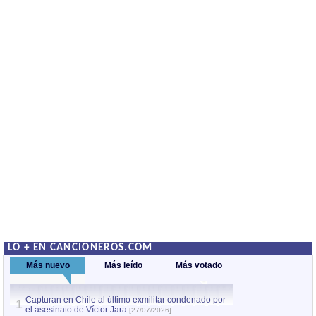
LO + EN CANCIONEROS.COM
Más nuevo
Más leído
Más votado
Capturan en Chile al último exmilitar condenado por
La comparsa Bantú
1
el asesinato de Víctor Jara
mayor desfile de
1
[27/07/2026]