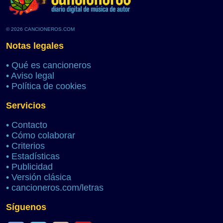
© 2026 CANCIONEROS.COM
Notas legales
•
Qué es cancioneros
•
Aviso legal
•
Política de cookies
Servicios
•
Contacto
•
Cómo colaborar
•
Criterios
•
Estadísticas
•
Publicidad
•
Versión clásica
•
cancioneros.com/letras
Síguenos