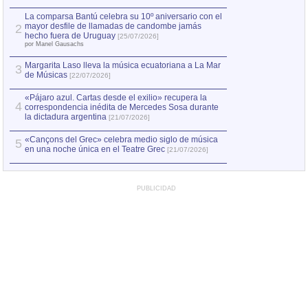
hecho fuera de U
por Manel Gausachs
La comparsa Bantú celebra su 10º aniversario con el
mayor desfile de llamadas de candombe jamás
2
Capturan en Chile
2
hecho fuera de Uruguay
[25/07/2026]
el asesinato de Ví
por Manel Gausachs
Margarita Laso lleva la música ecuatoriana a La Mar
Margarita Laso ll
3
3
de Músicas
de Músicas
[22/07/2026]
[22/07
«Pájaro azul. Cartas desde el exilio» recupera la
4
correspondencia inédita de Mercedes Sosa durante
la dictadura argentina
[21/07/2026]
«Cançons del Grec» celebra medio siglo de música
5
en una noche única en el Teatre Grec
[21/07/2026]
PUBLICIDAD