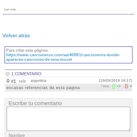
Leer más
Volver atrás
Para citar esta página:
https://www.cancioneros.com/aa/4699/1/cancioneros-donde-
aparecen-canciones-de-rene-touzet
1 COMENTARIO
#1
rob
argentina
[10/03/2019 16:17]
Vota:
+
0
-
0
escasas referencias da esta pagina
Escribe tu comentario
Nombre