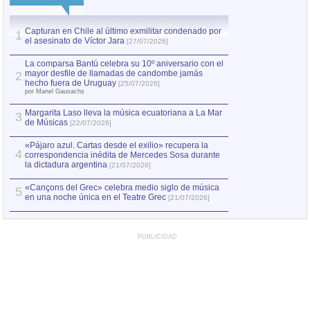
Capturan en Chile al último exmilitar condenado por
La comparsa Bantú
1
el asesinato de Víctor Jara
mayor desfile de
1
[27/07/2026]
hecho fuera de U
por Manel Gausachs
La comparsa Bantú celebra su 10º aniversario con el
mayor desfile de llamadas de candombe jamás
2
Capturan en Chile
2
hecho fuera de Uruguay
[25/07/2026]
el asesinato de Ví
por Manel Gausachs
Margarita Laso lleva la música ecuatoriana a La Mar
3
de Músicas
[22/07/2026]
«Pájaro azul. Cartas desde el exilio» recupera la
4
correspondencia inédita de Mercedes Sosa durante
la dictadura argentina
[21/07/2026]
«Cançons del Grec» celebra medio siglo de música
5
en una noche única en el Teatre Grec
[21/07/2026]
PUBLICIDAD