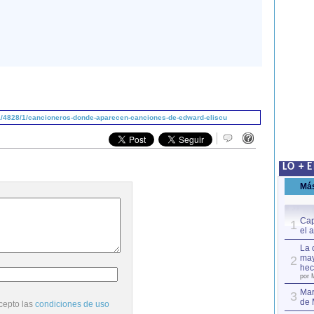
/4828/1/cancioneros-donde-aparecen-canciones-de-edward-eliscu
LO + 
Má
Cap
1
el 
La 
may
2
hec
por 
Mar
3
de 
cepto las
condiciones de uso