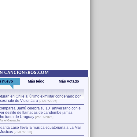
EN CANCIONEROS.COM
s nuevo
Más leído
Más votado
turan en Chile al último exmilitar condenado por
La comparsa Bantú celebra s
asesinato de Víctor Jara
mayor desfile de llamadas
1
[27/07/2026]
hecho fuera de Uruguay
[25
comparsa Bantú celebra su 10º aniversario con el
por Manel Gausachs
or desfile de llamadas de candombe jamás
Capturan en Chile al último
2
ho fuera de Uruguay
[25/07/2026]
el asesinato de Víctor Jara
[
Manel Gausachs
garita Laso lleva la música ecuatoriana a La Mar
Margarita Laso lleva la mús
3
Músicas
de Músicas
[22/07/2026]
[22/07/2026]