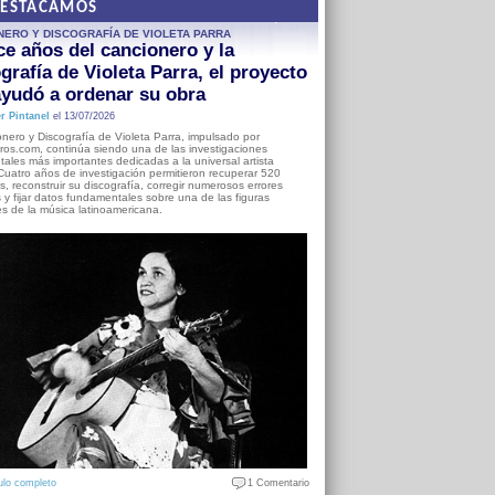
DESTACAMOS
NERO Y DISCOGRAFÍA DE VIOLETA PARRA
e años del cancionero y la
grafía de Violeta Parra, el proyecto
yudó a ordenar su obra
r Pintanel
el 13/07/2026
nero y Discografía de Violeta Parra, impulsado por
ros.com, continúa siendo una de las investigaciones
ales más importantes dedicadas a la universal artista
Cuatro años de investigación permitieron recuperar 520
, reconstruir su discografía, corregir numerosos errores
s y fijar datos fundamentales sobre una de las figuras
es de la música latinoamericana.
ulo completo
1 Comentario