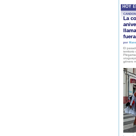
HOY 
CANDO
La co
anive
llam
fuer
por
Mane
El pasad
territori
Plegaman
uruguaya
género m