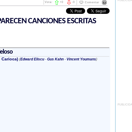
PUBLICID
Vota:
+
0
-
0
Comentar
ARECEN CANCIONES ESCRITAS
eloso
 Carioca)
(
Edward Eliscu
-
Gus Kahn
-
Vincent Youmans
)
PUBLICID