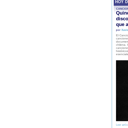
HOY 
CANCIO
Quinc
disco
que a
por
Xavie
El Cancio
cancione
document
chilena. 
canciones
histórico
esencial
Leer artíc