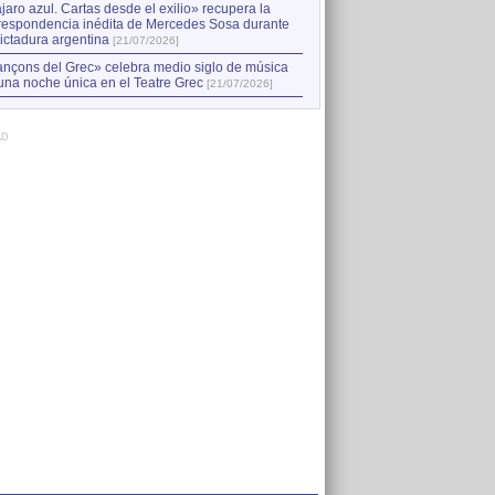
jaro azul. Cartas desde el exilio» recupera la
respondencia inédita de Mercedes Sosa durante
dictadura argentina
[21/07/2026]
nçons del Grec» celebra medio siglo de música
una noche única en el Teatre Grec
[21/07/2026]
AD