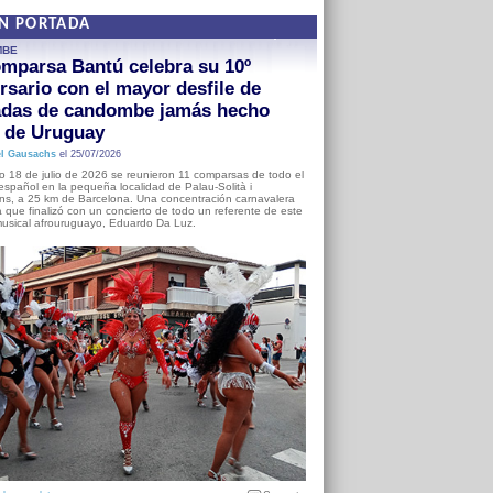
EN PORTADA
MBE
mparsa Bantú celebra su 10º
rsario con el mayor desfile de
adas de candombe jamás hecho
a de Uruguay
l Gausachs
el 25/07/2026
o 18 de julio de 2026 se reunieron 11 comparsas de todo el
o español en la pequeña localidad de Palau-Solità i
s, a 25 km de Barcelona. Una concentración carnavalera
 que finalizó con un concierto de todo un referente de este
usical afrouruguayo, Eduardo Da Luz.