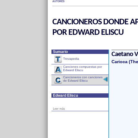
AUTORES
CANCIONEROS DONDE AP
POR EDWARD ELISCU
Sumario
Caetano V
Trovapedia
Carioca (The
Canciones compuestas por
Edward Eliscu
Cancioneros con canciones
de Edward Eliscu
Edward Eliscu
Leer más