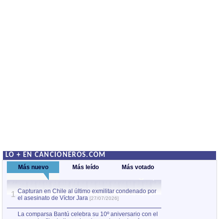
LO + EN CANCIONEROS.COM
Más nuevo
Más leído
Más votado
Capturan en Chile al último exmilitar condenado por
La comparsa Bantú
1
el asesinato de Víctor Jara
mayor desfile de
1
[27/07/2026]
hecho fuera de U
por Manel Gausachs
La comparsa Bantú celebra su 10º aniversario con el