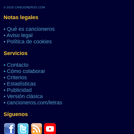
© 2026 CANCIONEROS.COM
Notas legales
•
Qué es cancioneros
•
Aviso legal
•
Política de cookies
Servicios
•
Contacto
•
Cómo colaborar
•
Criterios
•
Estadísticas
•
Publicidad
•
Versión clásica
•
cancioneros.com/letras
Síguenos