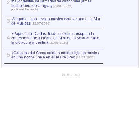
mayor desfile de llamadas de candombe jamás
2
Capturan en Chile
2
hecho fuera de Uruguay
[25/07/2026]
el asesinato de Ví
por Manel Gausachs
Margarita Laso lleva la música ecuatoriana a La Mar
Margarita Laso ll
3
3
de Músicas
de Músicas
[22/07/2026]
[22/07
«Pájaro azul. Cartas desde el exilio» recupera la
4
correspondencia inédita de Mercedes Sosa durante
la dictadura argentina
[21/07/2026]
«Cançons del Grec» celebra medio siglo de música
5
en una noche única en el Teatre Grec
[21/07/2026]
PUBLICIDAD