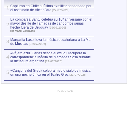
Capturan en Chile al último exmilitar condenado por
La comparsa Bantú
1
el asesinato de Víctor Jara
mayor desfile de
1
[27/07/2026]
hecho fuera de U
por Manel Gausachs
La comparsa Bantú celebra su 10º aniversario con el
mayor desfile de llamadas de candombe jamás
2
Capturan en Chile
2
hecho fuera de Uruguay
[25/07/2026]
el asesinato de Ví
por Manel Gausachs
Margarita Laso lleva la música ecuatoriana a La Mar
3
de Músicas
[22/07/2026]
«Pájaro azul. Cartas desde el exilio» recupera la
4
correspondencia inédita de Mercedes Sosa durante
la dictadura argentina
[21/07/2026]
«Cançons del Grec» celebra medio siglo de música
5
en una noche única en el Teatre Grec
[21/07/2026]
PUBLICIDAD