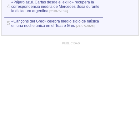
«Pájaro azul. Cartas desde el exilio» recupera la
4
correspondencia inédita de Mercedes Sosa durante
la dictadura argentina
[21/07/2026]
«Cançons del Grec» celebra medio siglo de música
5
en una noche única en el Teatre Grec
[21/07/2026]
PUBLICIDAD