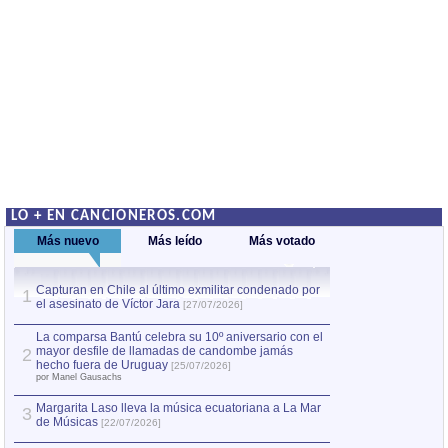
LO + EN CANCIONEROS.COM
Más nuevo
Más leído
Más votado
Capturan en Chile al último exmilitar condenado por
Capturan en Chile
1
1
el asesinato de Víctor Jara
el asesinato de Ví
[27/07/2026]
La comparsa Bantú celebra su 10º aniversario con el
mayor desfile de llamadas de candombe jamás
2
hecho fuera de Uruguay
[25/07/2026]
por Manel Gausachs
Margarita Laso lleva la música ecuatoriana a La Mar
3
de Músicas
[22/07/2026]