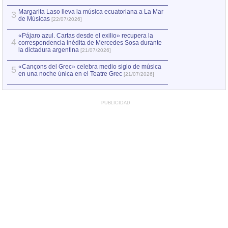
Margarita Laso lleva la música ecuatoriana a La Mar
3
de Músicas
[22/07/2026]
«Pájaro azul. Cartas desde el exilio» recupera la
4
correspondencia inédita de Mercedes Sosa durante
la dictadura argentina
[21/07/2026]
«Cançons del Grec» celebra medio siglo de música
5
en una noche única en el Teatre Grec
[21/07/2026]
PUBLICIDAD