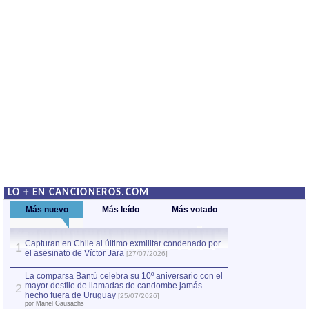
LO + EN CANCIONEROS.COM
Más nuevo
Más leído
Más votado
Capturan en Chile al último exmilitar condenado por
La comparsa Bantú
1
el asesinato de Víctor Jara
mayor desfile de
1
[27/07/2026]
hecho fuera de U
por Manel Gausachs
La comparsa Bantú celebra su 10º aniversario con el
mayor desfile de llamadas de candombe jamás
2
Capturan en Chile
2
hecho fuera de Uruguay
[25/07/2026]
el asesinato de Ví
por Manel Gausachs