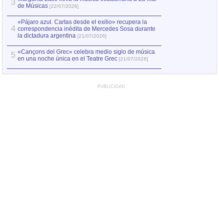
3
de Músicas
[22/07/2026]
«Pájaro azul. Cartas desde el exilio» recupera la
4
correspondencia inédita de Mercedes Sosa durante
la dictadura argentina
[21/07/2026]
«Cançons del Grec» celebra medio siglo de música
5
en una noche única en el Teatre Grec
[21/07/2026]
PUBLICIDAD