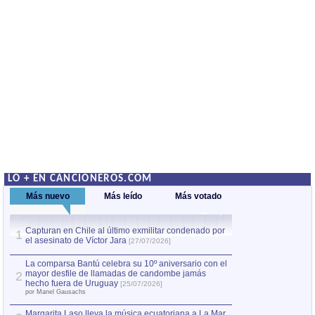
LO + EN CANCIONEROS.COM
Más nuevo
Más leído
Más votado
Capturan en Chile al último exmilitar condenado por
La comparsa Bantú
1
el asesinato de Víctor Jara
mayor desfile de
1
[27/07/2026]
hecho fuera de U
por Manel Gausachs
La comparsa Bantú celebra su 10º aniversario con el
mayor desfile de llamadas de candombe jamás
2
Capturan en Chile
2
hecho fuera de Uruguay
[25/07/2026]
el asesinato de Ví
por Manel Gausachs
Margarita Laso lleva la música ecuatoriana a La Mar