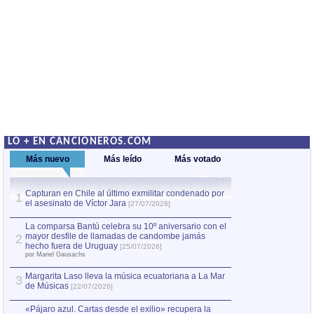
LO + EN CANCIONEROS.COM
Más nuevo
Más leído
Más votado
Capturan en Chile al último exmilitar condenado por
La comparsa Bantú
1
el asesinato de Víctor Jara
mayor desfile de
1
[27/07/2026]
hecho fuera de U
por Manel Gausachs
La comparsa Bantú celebra su 10º aniversario con el
mayor desfile de llamadas de candombe jamás
2
Capturan en Chile
2
hecho fuera de Uruguay
[25/07/2026]
el asesinato de Ví
por Manel Gausachs
Margarita Laso lleva la música ecuatoriana a La Mar
3
de Músicas
[22/07/2026]
«Pájaro azul. Cartas desde el exilio» recupera la