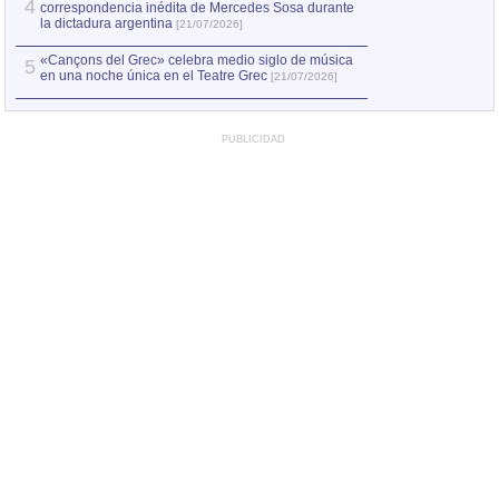
4
correspondencia inédita de Mercedes Sosa durante
la dictadura argentina
[21/07/2026]
«Cançons del Grec» celebra medio siglo de música
5
en una noche única en el Teatre Grec
[21/07/2026]
PUBLICIDAD