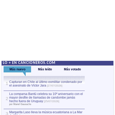
LO + EN CANCIONEROS.COM
Más nuevo
Más leído
Más votado
Capturan en Chile al último exmilitar condenado por
La comparsa Bantú
1
el asesinato de Víctor Jara
mayor desfile de
1
[27/07/2026]
hecho fuera de U
por Manel Gausachs
La comparsa Bantú celebra su 10º aniversario con el
mayor desfile de llamadas de candombe jamás
2
Capturan en Chile
2
hecho fuera de Uruguay
[25/07/2026]
el asesinato de Ví
por Manel Gausachs
Margarita Laso lleva la música ecuatoriana a La Mar
Margarita Laso ll
3
3