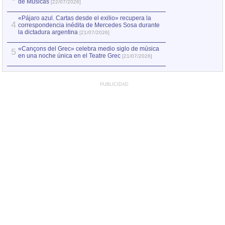
de Músicas
de Músicas
[22/07/2026]
[22/07
«Pájaro azul. Cartas desde el exilio» recupera la
4
correspondencia inédita de Mercedes Sosa durante
la dictadura argentina
[21/07/2026]
«Cançons del Grec» celebra medio siglo de música
5
en una noche única en el Teatre Grec
[21/07/2026]
PUBLICIDAD