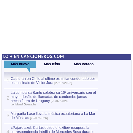
LO + EN CANCIONEROS.COM
Más nuevo
Más leído
Más votado
Capturan en Chile al último exmilitar condenado por
La comparsa Bantú
1
el asesinato de Víctor Jara
mayor desfile de
1
[27/07/2026]
hecho fuera de U
por Manel Gausachs
La comparsa Bantú celebra su 10º aniversario con el
mayor desfile de llamadas de candombe jamás
2
Capturan en Chile
2
hecho fuera de Uruguay
[25/07/2026]
el asesinato de Ví
por Manel Gausachs
Margarita Laso lleva la música ecuatoriana a La Mar
3
de Músicas
[22/07/2026]
«Pájaro azul. Cartas desde el exilio» recupera la
4
correspondencia inédita de Mercedes Sosa durante