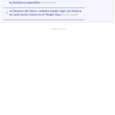
la dictadura argentina
[21/07/2026]
«Cançons del Grec» celebra medio siglo de música
5
en una noche única en el Teatre Grec
[21/07/2026]
PUBLICIDAD