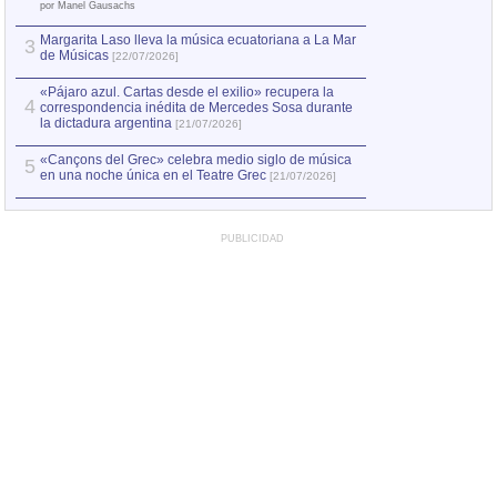
el asesinato de Ví
por Manel Gausachs
Margarita Laso lleva la música ecuatoriana a La Mar
3
de Músicas
[22/07/2026]
«Pájaro azul. Cartas desde el exilio» recupera la
4
correspondencia inédita de Mercedes Sosa durante
la dictadura argentina
[21/07/2026]
«Cançons del Grec» celebra medio siglo de música
5
en una noche única en el Teatre Grec
[21/07/2026]
PUBLICIDAD