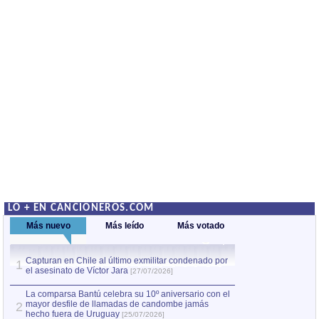
LO + EN CANCIONEROS.COM
Más nuevo
Más leído
Más votado
Capturan en Chile al último exmilitar condenado por
La comparsa Bantú
1
el asesinato de Víctor Jara
mayor desfile de
1
[27/07/2026]
hecho fuera de U
por Manel Gausachs
La comparsa Bantú celebra su 10º aniversario con el
mayor desfile de llamadas de candombe jamás
2
Capturan en Chile
2
hecho fuera de Uruguay
[25/07/2026]