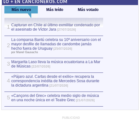
LO + EN CANCIONEROS.COM
Más nuevo
Más leído
Más votado
Capturan en Chile al último exmilitar condenado por
La comparsa Bantú
1
el asesinato de Víctor Jara
mayor desfile de
1
[27/07/2026]
hecho fuera de U
por Manel Gausachs
La comparsa Bantú celebra su 10º aniversario con el
mayor desfile de llamadas de candombe jamás
2
Capturan en Chile
2
hecho fuera de Uruguay
[25/07/2026]
el asesinato de Ví
por Manel Gausachs
Margarita Laso lleva la música ecuatoriana a La Mar
3
de Músicas
[22/07/2026]
«Pájaro azul. Cartas desde el exilio» recupera la
4
correspondencia inédita de Mercedes Sosa durante
la dictadura argentina
[21/07/2026]
«Cançons del Grec» celebra medio siglo de música
5
en una noche única en el Teatre Grec
[21/07/2026]
PUBLICIDAD