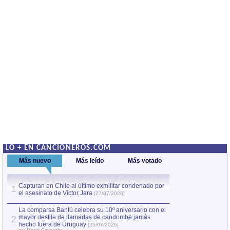
LO + EN CANCIONEROS.COM
Más nuevo
Más leído
Más votado
Capturan en Chile al último exmilitar condenado por
La comparsa Bantú
1
el asesinato de Víctor Jara
mayor desfile de
1
[27/07/2026]
hecho fuera de U
por Manel Gausachs
La comparsa Bantú celebra su 10º aniversario con el
mayor desfile de llamadas de candombe jamás
2
Capturan en Chile
2
hecho fuera de Uruguay
[25/07/2026]
el asesinato de Ví