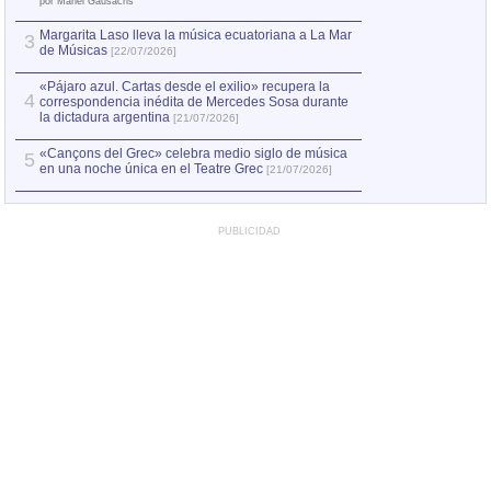
por Manel Gausachs
Margarita Laso lleva la música ecuatoriana a La Mar
3
de Músicas
[22/07/2026]
«Pájaro azul. Cartas desde el exilio» recupera la
4
correspondencia inédita de Mercedes Sosa durante
la dictadura argentina
[21/07/2026]
«Cançons del Grec» celebra medio siglo de música
5
en una noche única en el Teatre Grec
[21/07/2026]
PUBLICIDAD