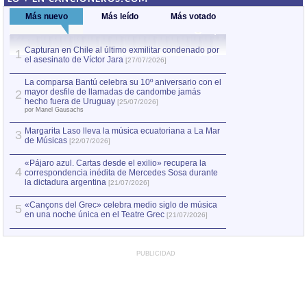
Más nuevo
Más leído
Más votado
Capturan en Chile al último exmilitar condenado por
La comparsa Bantú
1
el asesinato de Víctor Jara
mayor desfile de
1
[27/07/2026]
hecho fuera de U
por Manel Gausachs
La comparsa Bantú celebra su 10º aniversario con el
mayor desfile de llamadas de candombe jamás
2
Capturan en Chile
2
hecho fuera de Uruguay
[25/07/2026]
el asesinato de Ví
por Manel Gausachs
Margarita Laso lleva la música ecuatoriana a La Mar
3
de Músicas
[22/07/2026]
«Pájaro azul. Cartas desde el exilio» recupera la
4
correspondencia inédita de Mercedes Sosa durante
la dictadura argentina
[21/07/2026]
«Cançons del Grec» celebra medio siglo de música
5
en una noche única en el Teatre Grec
[21/07/2026]
PUBLICIDAD