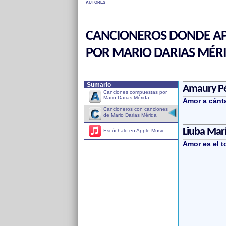
AUTORES
CANCIONEROS DONDE AP
POR MARIO DARIAS MÉR
Sumario
Amaury P
Canciones compuestas por
Mario Darias Mérida
Amor a cánt
Cancioneros con canciones
de Mario Darias Mérida
Liuba Marí
Escúchalo en Apple Music
Amor es el t