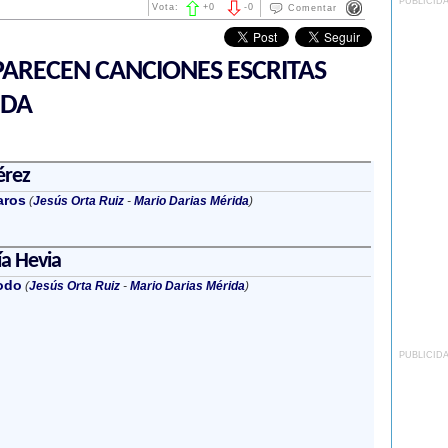
PUBLICID
Vota:
+
0
-
0
Comentar
ARECEN CANCIONES ESCRITAS
IDA
érez
aros
(
Jesús Orta Ruiz
-
Mario Darias Mérida
)
a Hevia
odo
(
Jesús Orta Ruiz
-
Mario Darias Mérida
)
PUBLICID