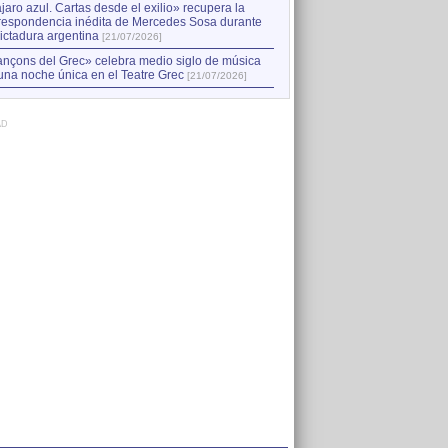
jaro azul. Cartas desde el exilio» recupera la
respondencia inédita de Mercedes Sosa durante
dictadura argentina
[21/07/2026]
nçons del Grec» celebra medio siglo de música
una noche única en el Teatre Grec
[21/07/2026]
AD