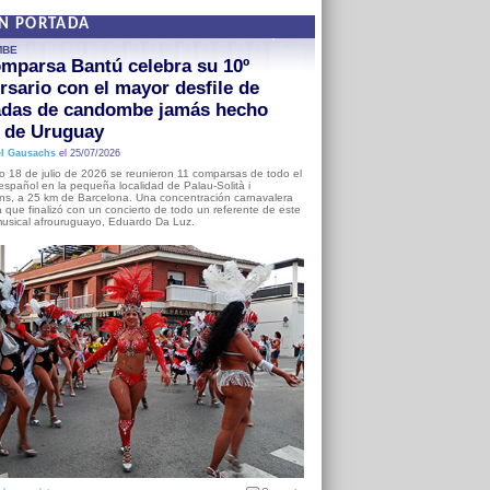
EN PORTADA
MBE
mparsa Bantú celebra su 10º
rsario con el mayor desfile de
adas de candombe jamás hecho
a de Uruguay
l Gausachs
el 25/07/2026
o 18 de julio de 2026 se reunieron 11 comparsas de todo el
o español en la pequeña localidad de Palau-Solità i
s, a 25 km de Barcelona. Una concentración carnavalera
 que finalizó con un concierto de todo un referente de este
usical afrouruguayo, Eduardo Da Luz.