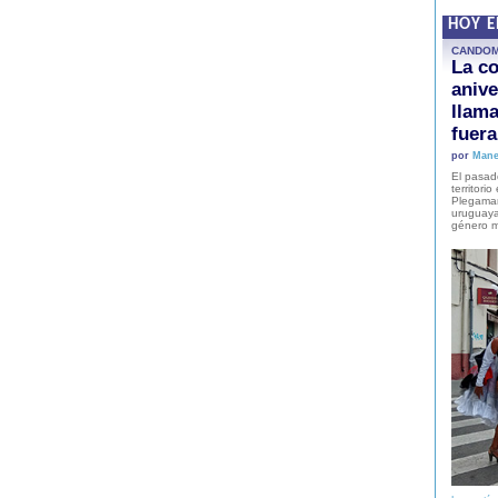
HOY 
CANDO
La co
anive
llam
fuer
por
Mane
El pasad
territori
Plegaman
uruguaya
género m