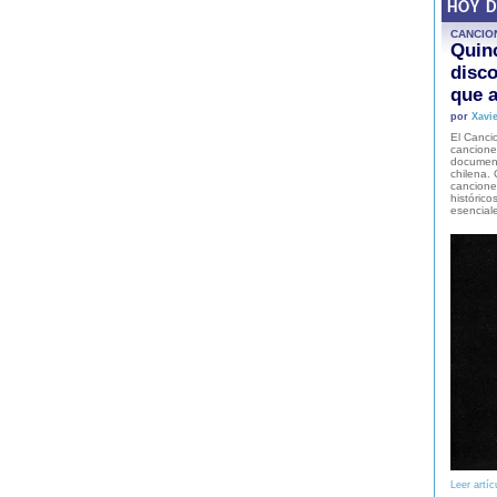
HOY 
CANCIO
Quinc
disco
que a
por
Xavie
El Cancio
cancione
document
chilena. 
canciones
histórico
esencial
Leer artíc