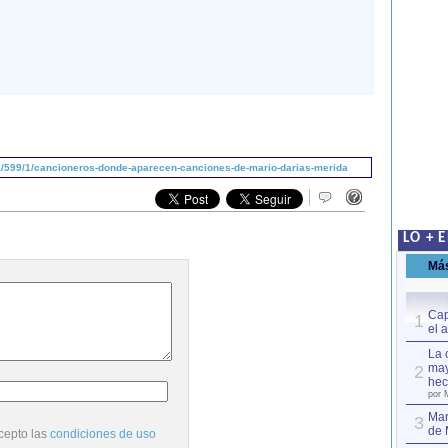
/599/1/cancioneros-donde-aparecen-canciones-de-mario-darias-merida
LO + 
Má
Cap
1
el 
La 
may
2
hec
por 
Mar
3
de 
cepto las
condiciones de uso