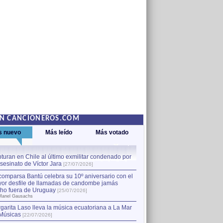
EN CANCIONEROS.COM
s nuevo
Más leído
Más votado
turan en Chile al último exmilitar condenado por
La comparsa Bantú celebra s
asesinato de Víctor Jara
mayor desfile de llamadas
1
[27/07/2026]
hecho fuera de Uruguay
[25
comparsa Bantú celebra su 10º aniversario con el
por Manel Gausachs
or desfile de llamadas de candombe jamás
Capturan en Chile al último
2
ho fuera de Uruguay
[25/07/2026]
el asesinato de Víctor Jara
[
Manel Gausachs
garita Laso lleva la música ecuatoriana a La Mar
Margarita Laso lleva la mús
3
Músicas
de Músicas
[22/07/2026]
[22/07/2026]