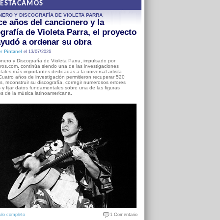
DESTACAMOS
NERO Y DISCOGRAFÍA DE VIOLETA PARRA
e años del cancionero y la
grafía de Violeta Parra, el proyecto
yudó a ordenar su obra
r Pintanel
el 13/07/2026
nero y Discografía de Violeta Parra, impulsado por
ros.com, continúa siendo una de las investigaciones
ales más importantes dedicadas a la universal artista
Cuatro años de investigación permitieron recuperar 520
, reconstruir su discografía, corregir numerosos errores
s y fijar datos fundamentales sobre una de las figuras
es de la música latinoamericana.
ulo completo
1 Comentario