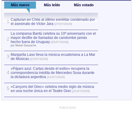
Más nuevo
Más leído
Más votado
Capturan en Chile al último exmilitar condenado por
La comparsa Bantú
1
el asesinato de Víctor Jara
mayor desfile de
1
[27/07/2026]
hecho fuera de U
por Manel Gausachs
La comparsa Bantú celebra su 10º aniversario con el
mayor desfile de llamadas de candombe jamás
2
Capturan en Chile
2
hecho fuera de Uruguay
[25/07/2026]
el asesinato de Ví
por Manel Gausachs
Margarita Laso lleva la música ecuatoriana a La Mar
3
de Músicas
[22/07/2026]
«Pájaro azul. Cartas desde el exilio» recupera la
4
correspondencia inédita de Mercedes Sosa durante
la dictadura argentina
[21/07/2026]
«Cançons del Grec» celebra medio siglo de música
5
en una noche única en el Teatre Grec
[21/07/2026]
PUBLICIDAD