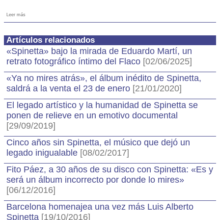
Leer más
Artículos relacionados
«Spinetta» bajo la mirada de Eduardo Martí, un
retrato fotográfico íntimo del Flaco
[02/06/2025]
«Ya no mires atrás», el álbum inédito de Spinetta,
saldrá a la venta el 23 de enero
[21/01/2020]
El legado artístico y la humanidad de Spinetta se
ponen de relieve en un emotivo documental
[29/09/2019]
Cinco años sin Spinetta, el músico que dejó un
legado inigualable
[08/02/2017]
Fito Páez, a 30 años de su disco con Spinetta: «Es y
será un álbum incorrecto por donde lo mires»
[06/12/2016]
Barcelona homenajea una vez más Luis Alberto
Spinetta
[19/10/2016]