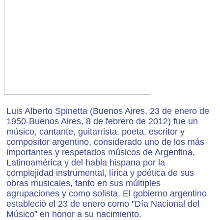
Luis Alberto Spinetta (Buenos Aires, 23 de enero de
1950-Buenos Aires, 8 de febrero de 2012) fue un
músico, cantante, guitarrista, poeta, escritor y
compositor argentino, considerado uno de los más
importantes y respetados músicos de Argentina,
Latinoamérica y del habla hispana por la
complejidad instrumental, lírica y poética de sus
obras musicales, tanto en sus múltiples
agrupaciones y como solista. El gobierno argentino
estableció el 23 de enero como "Día Nacional del
Músico" en honor a su nacimiento.