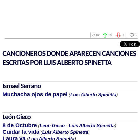
Vota:
+
0
-
1
0
CANCIONEROS DONDE APARECEN CANCIONES
ESCRITAS POR LUIS ALBERTO SPINETTA
Ismael Serrano
Muchacha ojos de papel
(
Luis Alberto Spinetta
)
León Gieco
8 de Octubre
(
León Gieco
-
Luis Alberto Spinetta
)
Cuidar la vida
(
Luis Alberto Spinetta
)
Laura va
(
Luis Alberto Spinetta
)