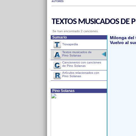
AUTORES
TEXTOS MUSICADOS DE P
Se han encontrado 2 canciones.
Sumario
Milonga del
Vuelvo al su
Trovapedia
Textos musicados de
Pino Solanas
Cancioneros con canciones
de Pino Solanas
Artículos relacionados con
Pino Solanas
Pino Solanas