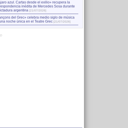
jaro azul. Cartas desde el exilio» recupera la
respondencia inédita de Mercedes Sosa durante
dictadura argentina
[21/07/2026]
nçons del Grec» celebra medio siglo de música
una noche única en el Teatre Grec
[21/07/2026]
AD