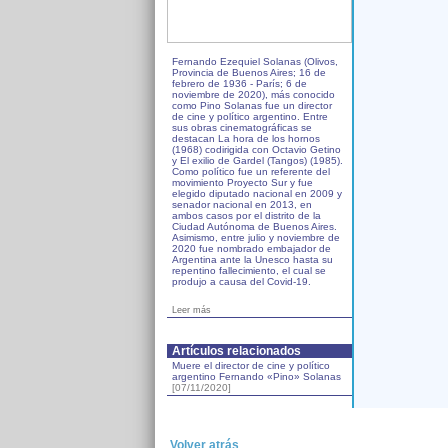
Fernando Ezequiel Solanas (Olivos,
Provincia de Buenos Aires; 16 de
febrero de 1936 - París; 6 de
noviembre de 2020), más conocido
como Pino Solanas fue un director
de cine y político argentino. Entre
sus obras cinematográficas se
destacan La hora de los hornos
(1968) codirigida con Octavio Getino
y El exilio de Gardel (Tangos) (1985).
Como político fue un referente del
movimiento Proyecto Sur y fue
elegido diputado nacional en 2009 y
senador nacional en 2013, en
ambos casos por el distrito de la
Ciudad Autónoma de Buenos Aires.
Asimismo, entre julio y noviembre de
2020 fue nombrado embajador de
Argentina ante la Unesco hasta su
repentino fallecimiento, el cual se
produjo a causa del Covid-19.
Leer más
Artículos relacionados
Muere el director de cine y político
argentino Fernando «Pino» Solanas
[07/11/2020]
Volver atrás