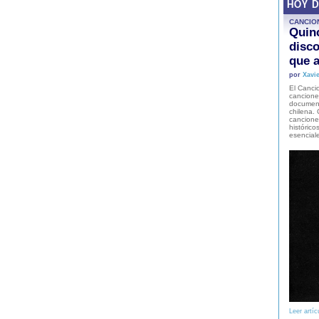
HOY 
CANCIO
Quinc
disco
que a
por
Xavie
El Cancio
cancione
document
chilena. 
canciones
histórico
esencial
Leer artíc