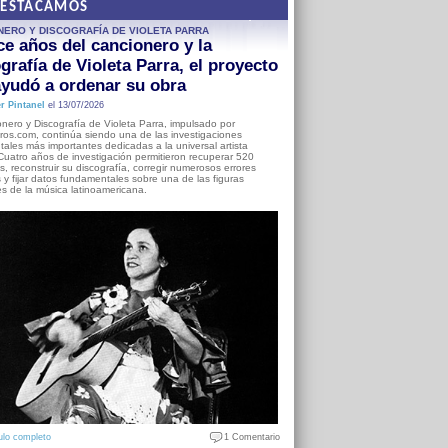
DESTACAMOS
NERO Y DISCOGRAFÍA DE VIOLETA PARRA
e años del cancionero y la
grafía de Violeta Parra, el proyecto
yudó a ordenar su obra
r Pintanel
el 13/07/2026
nero y Discografía de Violeta Parra, impulsado por
ros.com, continúa siendo una de las investigaciones
ales más importantes dedicadas a la universal artista
Cuatro años de investigación permitieron recuperar 520
, reconstruir su discografía, corregir numerosos errores
s y fijar datos fundamentales sobre una de las figuras
es de la música latinoamericana.
ulo completo
1 Comentario