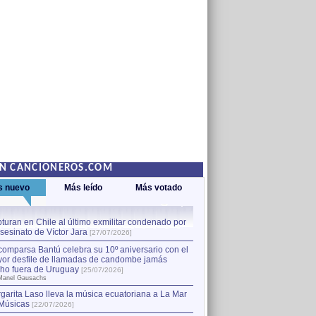
EN CANCIONEROS.COM
s nuevo
Más leído
Más votado
turan en Chile al último exmilitar condenado por
La comparsa Bantú celebra s
asesinato de Víctor Jara
mayor desfile de llamadas
1
[27/07/2026]
hecho fuera de Uruguay
[25
comparsa Bantú celebra su 10º aniversario con el
por Manel Gausachs
or desfile de llamadas de candombe jamás
Capturan en Chile al último
2
ho fuera de Uruguay
[25/07/2026]
el asesinato de Víctor Jara
[
Manel Gausachs
garita Laso lleva la música ecuatoriana a La Mar
Músicas
[22/07/2026]