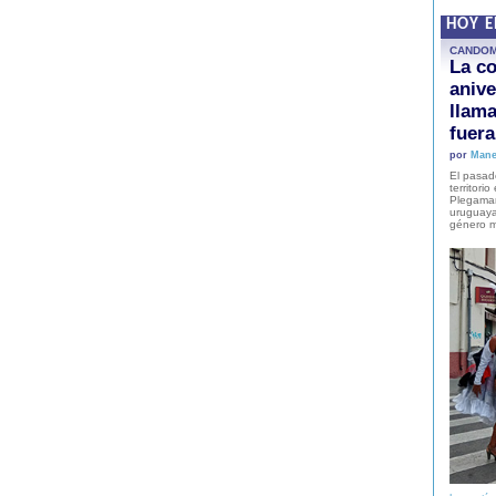
HOY 
CANDO
La co
anive
llam
fuer
por
Mane
El pasad
territori
Plegaman
uruguaya
género m