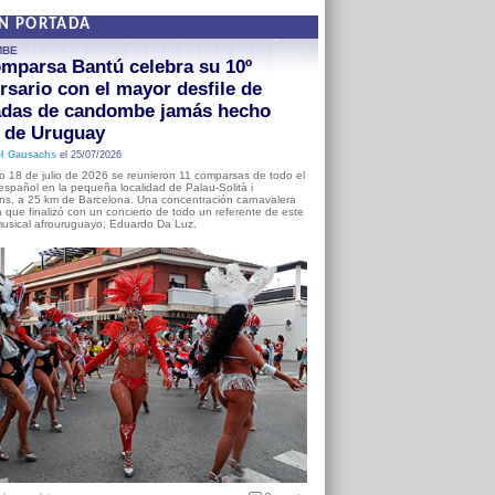
EN PORTADA
MBE
mparsa Bantú celebra su 10º
rsario con el mayor desfile de
adas de candombe jamás hecho
a de Uruguay
l Gausachs
el 25/07/2026
o 18 de julio de 2026 se reunieron 11 comparsas de todo el
o español en la pequeña localidad de Palau-Solità i
s, a 25 km de Barcelona. Una concentración carnavalera
 que finalizó con un concierto de todo un referente de este
usical afrouruguayo, Eduardo Da Luz.