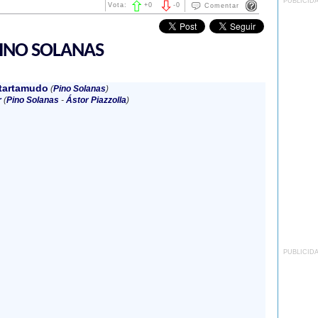
PUBLICID
Vota:
+
0
-
0
Comentar
INO SOLANAS
 tartamudo
(
Pino Solanas
)
r
(
Pino Solanas
-
Ástor Piazzolla
)
PUBLICID