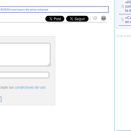
«Pá
4
cor
/935/0/canciones-de-pino-solanas
la 
«Ca
5
en 
PUBLICID
cepto las
condiciones de uso