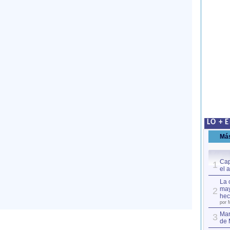
LO + 
Má
Cap
1
el 
La 
may
2
hec
por 
Mar
3
de 