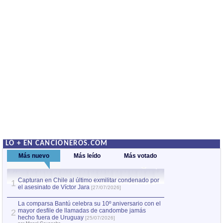
LO + EN CANCIONEROS.COM
Más nuevo
Más leído
Más votado
Capturan en Chile al último exmilitar condenado por
La comparsa Bantú
1
el asesinato de Víctor Jara
mayor desfile de
1
[27/07/2026]
hecho fuera de U
por Manel Gausachs
La comparsa Bantú celebra su 10º aniversario con el
mayor desfile de llamadas de candombe jamás
2
Capturan en Chile
2
hecho fuera de Uruguay
[25/07/2026]
el asesinato de Ví