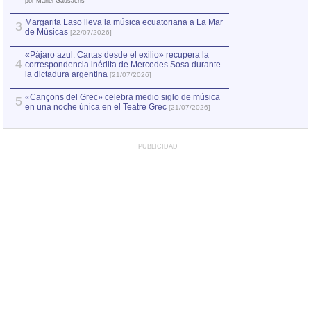
por Manel Gausachs
Margarita Laso lleva la música ecuatoriana a La Mar
Margarita Laso ll
3
3
de Músicas
de Músicas
[22/07/2026]
[22/07
«Pájaro azul. Cartas desde el exilio» recupera la
4
correspondencia inédita de Mercedes Sosa durante
la dictadura argentina
[21/07/2026]
«Cançons del Grec» celebra medio siglo de música
5
en una noche única en el Teatre Grec
[21/07/2026]
PUBLICIDAD