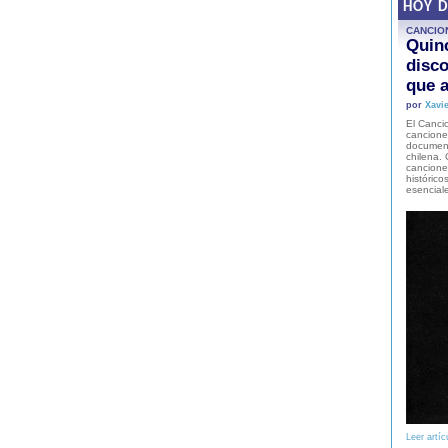
HOY 
CANCIO
Quinc
disco
que a
por
Xavie
El Cancio
cancione
document
chilena. 
canciones
histórico
esencial
Leer artíc