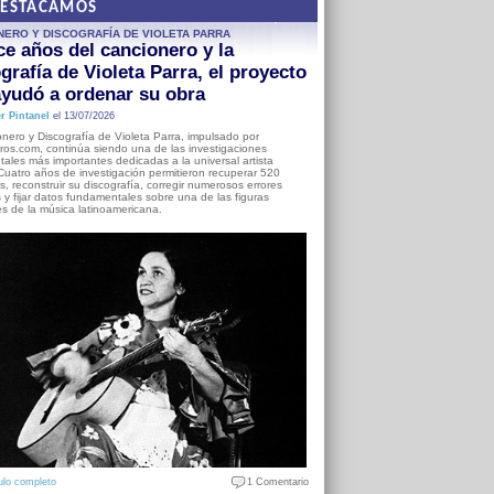
DESTACAMOS
NERO Y DISCOGRAFÍA DE VIOLETA PARRA
e años del cancionero y la
grafía de Violeta Parra, el proyecto
yudó a ordenar su obra
r Pintanel
el 13/07/2026
nero y Discografía de Violeta Parra, impulsado por
ros.com, continúa siendo una de las investigaciones
ales más importantes dedicadas a la universal artista
Cuatro años de investigación permitieron recuperar 520
, reconstruir su discografía, corregir numerosos errores
s y fijar datos fundamentales sobre una de las figuras
es de la música latinoamericana.
ulo completo
1 Comentario