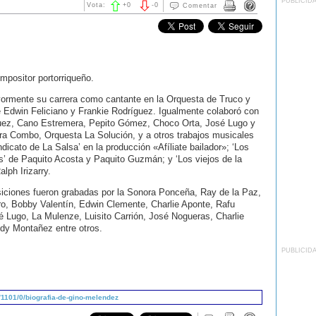
PUBLICID
Vota:
+
0
-
0
Comentar
mpositor portorriqueño.
ormente su carrera como cantante en la Orquesta de Truco y
 Edwin Feliciano y Frankie Rodríguez. Igualmente colaboró con
uez, Cano Estremera, Pepito Gómez, Choco Orta, José Lugo y
a Combo, Orquesta La Solución, y a otros trabajos musicales
dicato de La Salsa’ en la producción «Afíliate bailador»; ‘Los
s’ de Paquito Acosta y Paquito Guzmán; y ‘Los viejos de la
lph Irizarry.
ciones fueron grabadas por la Sonora Ponceña, Ray de la Paz,
ro, Bobby Valentín, Edwin Clemente, Charlie Aponte, Rafu
 Lugo, La Mulenze, Luisito Carrión, José Nogueras, Charlie
dy Montañez entre otros.
PUBLICID
1101/0/biografia-de-gino-melendez