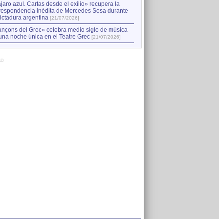
jaro azul. Cartas desde el exilio» recupera la
respondencia inédita de Mercedes Sosa durante
dictadura argentina
[21/07/2026]
nçons del Grec» celebra medio siglo de música
una noche única en el Teatre Grec
[21/07/2026]
AD