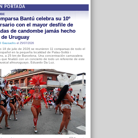
EN PORTADA
MBE
mparsa Bantú celebra su 10º
rsario con el mayor desfile de
adas de candombe jamás hecho
a de Uruguay
l Gausachs
el 25/07/2026
o 18 de julio de 2026 se reunieron 11 comparsas de todo el
o español en la pequeña localidad de Palau-Solità i
s, a 25 km de Barcelona. Una concentración carnavalera
 que finalizó con un concierto de todo un referente de este
usical afrouruguayo, Eduardo Da Luz.