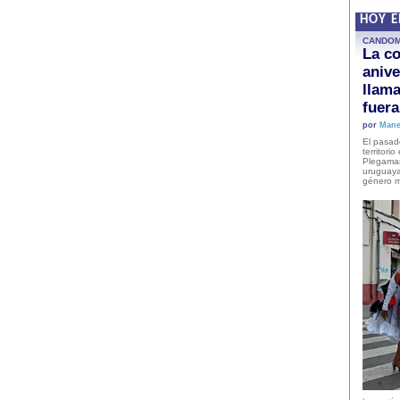
HOY 
CANDO
La co
anive
llam
fuer
por
Mane
El pasad
territori
Plegaman
uruguaya
género m