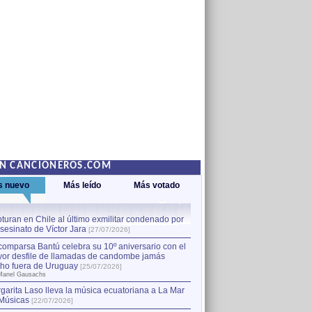
EN CANCIONEROS.COM
s nuevo
Más leído
Más votado
turan en Chile al último exmilitar condenado por
La comparsa Bantú celebra s
asesinato de Víctor Jara
mayor desfile de llamadas
1
[27/07/2026]
hecho fuera de Uruguay
[25
comparsa Bantú celebra su 10º aniversario con el
por Manel Gausachs
or desfile de llamadas de candombe jamás
Capturan en Chile al último
2
ho fuera de Uruguay
[25/07/2026]
el asesinato de Víctor Jara
[
Manel Gausachs
garita Laso lleva la música ecuatoriana a La Mar
Músicas
[22/07/2026]