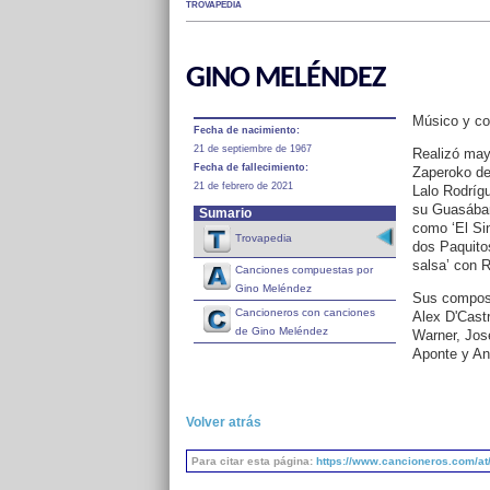
TROVAPEDIA
GINO MELÉNDEZ
Músico y co
Fecha de nacimiento:
21 de septiembre de 1967
Realizó may
Fecha de fallecimiento:
Zaperoko de
21 de febrero de 2021
Lalo Rodríg
su Guasábar
Sumario
como ‘El Sin
Trovapedia
dos Paquito
salsa’ con Ra
Canciones compuestas por
Gino Meléndez
Sus composi
Cancioneros con canciones
Alex D'Cast
de Gino Meléndez
Warner, José
Aponte y An
Volver atrás
Para citar esta página:
https://www.cancioneros.com/at/