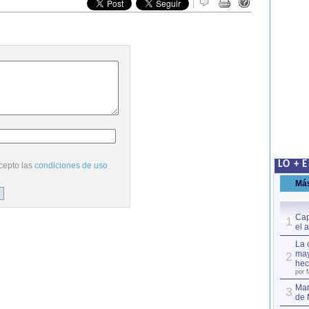
LO + 
cepto las
condiciones de uso
Má
Cap
1
el 
La 
may
2
hec
por 
Mar
3
de 