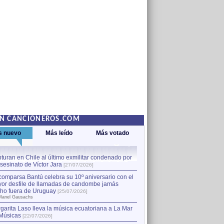
EN CANCIONEROS.COM
s nuevo
Más leído
Más votado
turan en Chile al último exmilitar condenado por
La comparsa Bantú celebra s
asesinato de Víctor Jara
mayor desfile de llamadas
1
[27/07/2026]
hecho fuera de Uruguay
[25
comparsa Bantú celebra su 10º aniversario con el
por Manel Gausachs
or desfile de llamadas de candombe jamás
Capturan en Chile al último
2
ho fuera de Uruguay
[25/07/2026]
el asesinato de Víctor Jara
[
Manel Gausachs
garita Laso lleva la música ecuatoriana a La Mar
Músicas
[22/07/2026]