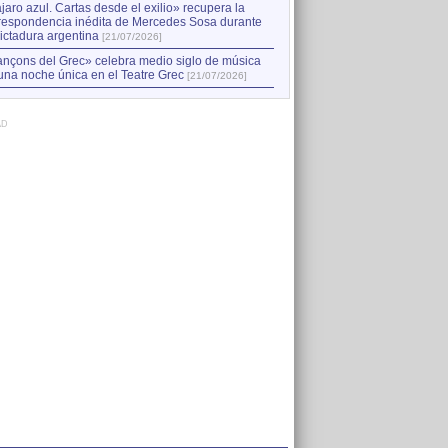
jaro azul. Cartas desde el exilio» recupera la
respondencia inédita de Mercedes Sosa durante
dictadura argentina
[21/07/2026]
nçons del Grec» celebra medio siglo de música
una noche única en el Teatre Grec
[21/07/2026]
AD