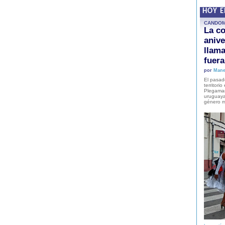
HOY 
CANDO
La co
anive
llam
fuer
por
Mane
El pasad
territori
Plegaman
uruguaya
género m