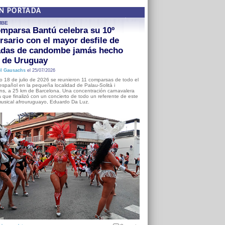
EN PORTADA
MBE
mparsa Bantú celebra su 10º
rsario con el mayor desfile de
adas de candombe jamás hecho
a de Uruguay
l Gausachs
el 25/07/2026
o 18 de julio de 2026 se reunieron 11 comparsas de todo el
o español en la pequeña localidad de Palau-Solità i
s, a 25 km de Barcelona. Una concentración carnavalera
 que finalizó con un concierto de todo un referente de este
usical afrouruguayo, Eduardo Da Luz.