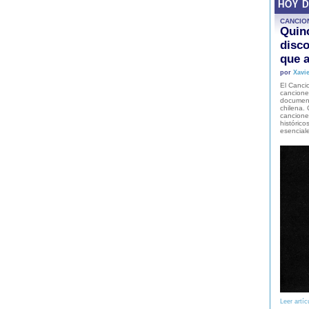
HOY 
CANCIO
Quinc
disco
que a
por
Xavie
El Cancio
cancione
document
chilena. 
canciones
histórico
esencial
Leer artíc