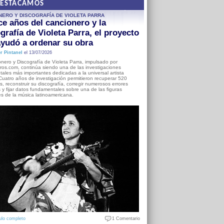
DESTACAMOS
NERO Y DISCOGRAFÍA DE VIOLETA PARRA
e años del cancionero y la
grafía de Violeta Parra, el proyecto
yudó a ordenar su obra
r Pintanel
el 13/07/2026
nero y Discografía de Violeta Parra, impulsado por
ros.com, continúa siendo una de las investigaciones
ales más importantes dedicadas a la universal artista
Cuatro años de investigación permitieron recuperar 520
, reconstruir su discografía, corregir numerosos errores
s y fijar datos fundamentales sobre una de las figuras
es de la música latinoamericana.
ulo completo
1 Comentario