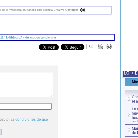
nte de la Wikipedia en francés bajo licencia Creative Commons.
/1143/0/biografia-de-mouss-amokrane
LO + 
Má
Cap
1
el 
La 
may
2
hec
cepto las
condiciones de uso
por 
Mar
3
de 