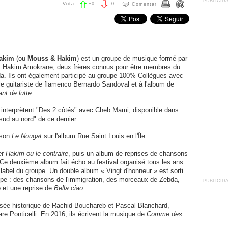
PUBLICID
Vota:
+
0
-
0
Comentar
akim
(ou
Mouss & Hakim
) est un groupe de musique formé par
 Hakim Amokrane, deux frères connus pour être membres du
a. Ils ont également participé au groupe 100% Collègues avec
e guitariste de flamenco Bernardo Sandoval et à l'album de
nt de lutte
.
 interprètent "Des 2 côtés" avec Cheb Mami, disponible dans
sud au nord" de ce dernier.
nson
Le Nougat
sur l'album Rue Saint Louis en l'Île
t Hakim ou le contraire
, puis un album de reprises de chansons
 Ce deuxième album fait écho au festival organisé tous les ans
e label du groupe. Un double album « Vingt d'honneur » est sorti
upe : des chansons de l'immigration, des morceaux de Zebda,
PUBLICID
 et une reprise de
Bella ciao
.
visée historique de Rachid Bouchareb et Pascal Blanchard,
e Ponticelli. En 2016, ils écrivent la musique de
Comme des