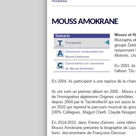
TROVAPEDIA
MOUSS AMOKRANE
Mouss et H
Sumario
Mustapha et
Trovapedia
groupe Zebd
notamment l
Canciones compuestas por
Motivés, cha
Mouss Amokrane
Cancioneros con canciones
En 2003, ils
de Mouss Amokrane
l'album "Du 
En 2004, ils participent à une reprise de la cha
Ils ont sorti un premier album en 2005 :
Mouss e
de l'immigration algérienne
Origines contrôlées
.
depuis 2004 par le Tactikollectif qui est aussi l
en 2010 qui reprend le parcours musical du gro
100% Collègues, Magyd Cherfi, Claude Nougaro
En 2014-2015, dans
Frères d'armes
, série télé
Mouss Amokrane présente la biographie de Lazar
lions
, documentaire de Françoise Davisse.