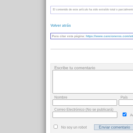
El contenido de este artículo ha sido extraído total o parcialme
Volver atrás
Para citar esta página:
https://www.cancioneros.com/at
Escribe tu comentario
Nombre
País
Correo Electrónico (No se publicará)
A
No soy un robot