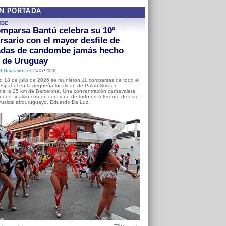
EN PORTADA
MBE
mparsa Bantú celebra su 10º
rsario con el mayor desfile de
adas de candombe jamás hecho
a de Uruguay
l Gausachs
el 25/07/2026
o 18 de julio de 2026 se reunieron 11 comparsas de todo el
o español en la pequeña localidad de Palau-Solità i
s, a 25 km de Barcelona. Una concentración carnavalera
 que finalizó con un concierto de todo un referente de este
usical afrouruguayo, Eduardo Da Luz.