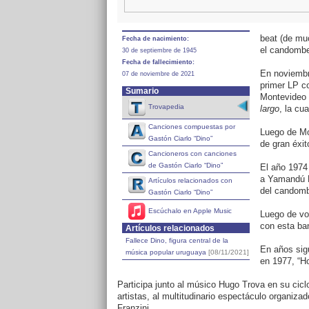
beat (de mu
Fecha de nacimiento:
el candombe,
30 de septiembre de 1945
Fecha de fallecimiento:
En noviembre
07 de noviembre de 2021
primer LP co
Sumario
Montevideo 
Trovapedia
largo
, la cu
Canciones compuestas por
Luego de Mo
Gastón Ciarlo “Dino”
de gran éxit
Cancioneros con canciones
de Gastón Ciarlo “Dino”
El año 1974 
a Yamandú P
Artículos relacionados con
del candomb
Gastón Ciarlo “Dino”
Escúchalo en Apple Music
Luego de vo
con esta ba
Artículos relacionados
Fallece Dino, figura central de la
En años sigu
música popular uruguaya
[08/11/2021]
en 1977, “H
Participa junto al músico Hugo Trova en su ciclo
artistas, al multitudinario espectáculo organiz
Franzini.