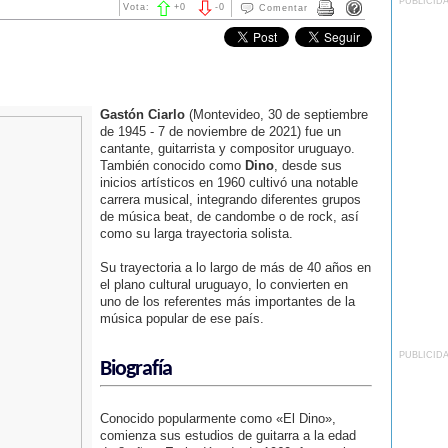
PUBLICID
Vota:
+
0
-
0
Comentar
Gastón Ciarlo
(Montevideo, 30 de septiembre
de 1945 - 7 de noviembre de 2021) fue un
cantante, guitarrista y compositor uruguayo.
También conocido como
Dino
, desde sus
inicios artísticos en 1960 cultivó una notable
carrera musical, integrando diferentes grupos
de música beat, de candombe o de rock, así
como su larga trayectoria solista.
Su trayectoria a lo largo de más de 40 años en
el plano cultural uruguayo, lo convierten en
uno de los referentes más importantes de la
música popular de ese país.
PUBLICID
Biografía
Conocido popularmente como «El Dino»,
comienza sus estudios de guitarra a la edad