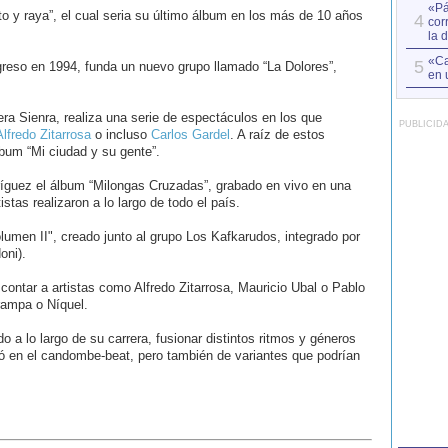
«Pá
to y raya”, el cual seria su último álbum en los más de 10 años
4
cor
la 
«Ca
5
greso en 1994, funda un nuevo grupo llamado “La Dolores”,
en 
era Sienra, realiza una serie de espectáculos en los que
PUBLICID
Alfredo Zitarrosa
o incluso
Carlos Gardel
. A raíz de estos
lbum “Mi ciudad y su gente”.
dríguez el álbum “Milongas Cruzadas”, grabado en vivo en una
stas realizaron a lo largo de todo el país.
lumen II", creado junto al grupo Los Kafkarudos, integrado por
oni).
contar a artistas como Alfredo Zitarrosa, Mauricio Ubal o Pablo
ampa o Níquel.
do a lo largo de su carrera, fusionar distintos ritmos y géneros
 en el candombe-beat, pero también de variantes que podrían