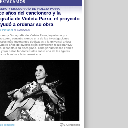
DESTACAMOS
NERO Y DISCOGRAFÍA DE VIOLETA PARRA
e años del cancionero y la
grafía de Violeta Parra, el proyecto
yudó a ordenar su obra
r Pintanel
el 13/07/2026
nero y Discografía de Violeta Parra, impulsado por
ros.com, continúa siendo una de las investigaciones
ales más importantes dedicadas a la universal artista
Cuatro años de investigación permitieron recuperar 520
, reconstruir su discografía, corregir numerosos errores
s y fijar datos fundamentales sobre una de las figuras
es de la música latinoamericana.
ulo completo
1 Comentario