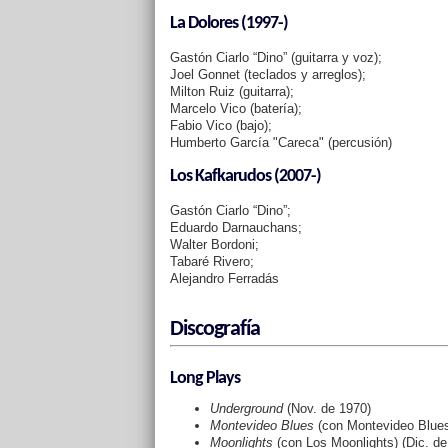
La Dolores (1997-)
Gastón Ciarlo “Dino” (guitarra y voz);
Joel Gonnet (teclados y arreglos);
Milton Ruiz (guitarra);
Marcelo Vico (batería);
Fabio Vico (bajo);
Humberto García "Careca" (percusión)
Los Kafkarudos (2007-)
Gastón Ciarlo “Dino”;
Eduardo Darnauchans;
Walter Bordoni;
Tabaré Rivero;
Alejandro Ferradás
Discografía
Long Plays
Underground
(Nov. de 1970)
Montevideo Blues
(con Montevideo Blues
Moonlights
(con Los Moonlights) (Dic. de