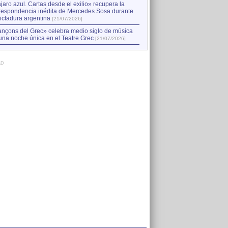
jaro azul. Cartas desde el exilio» recupera la
respondencia inédita de Mercedes Sosa durante
dictadura argentina
[21/07/2026]
nçons del Grec» celebra medio siglo de música
una noche única en el Teatre Grec
[21/07/2026]
AD