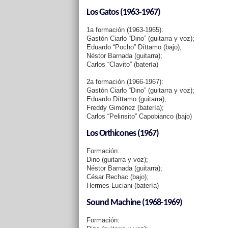
Los Gatos (1963-1967)
1a formación (1963-1965):
Gastón Ciarlo “Dino” (guitarra y voz);
Eduardo “Pocho” Díttamo (bajo);
Néstor Barnada (guitarra);
Carlos “Clavito” (batería)
2a formación (1966-1967):
Gastón Ciarlo “Dino” (guitarra y voz);
Eduardo Díttamo (guitarra);
Freddy Giménez (batería);
Carlos “Pelinsito” Capobianco (bajo)
Los Orthicones (1967)
Formación:
Dino (guitarra y voz);
Néstor Barnada (guitarra);
César Rechac (bajo);
Hermes Luciani (batería)
Sound Machine (1968-1969)
Formación: