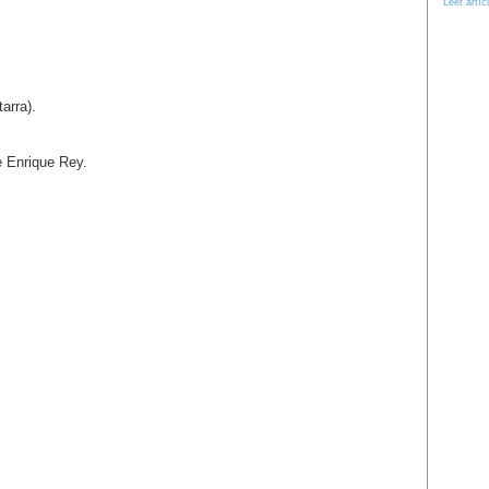
Leer artíc
arra).
e Enrique Rey.