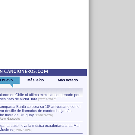
EN CANCIONEROS.COM
s nuevo
Más leído
Más votado
turan en Chile al último exmilitar condenado por
La comparsa Bantú celebra s
asesinato de Víctor Jara
mayor desfile de llamadas
1
[27/07/2026]
hecho fuera de Uruguay
[25
comparsa Bantú celebra su 10º aniversario con el
por Manel Gausachs
or desfile de llamadas de candombe jamás
Capturan en Chile al último
2
ho fuera de Uruguay
[25/07/2026]
el asesinato de Víctor Jara
[
Manel Gausachs
garita Laso lleva la música ecuatoriana a La Mar
Músicas
[22/07/2026]