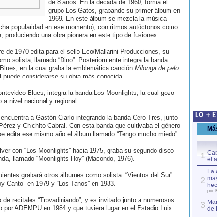
de 8 años. En la década de 1960, forma el
grupo Los Gatos, grabando su primer álbum en
1969. En este álbum se mezcla la música
cha popularidad en ese momento), con ritmos autóctonos como
 produciendo una obra pionera en este tipo de fusiones.
 de 1970 edita para el sello Eco/Mallarini Producciones, su
mo solista, llamado “Dino”. Posteriormente integra la banda
Blues, en la cual graba la emblemática canción
Milonga de pelo
al puede considerarse su obra más conocida.
ntevideo Blues, integra la banda Los Moonlights, la cual gozo
o a nivel nacional y regional.
LO + 
encuentra a Gastón Ciarlo integrando la banda Cero Tres, junto
érez y Chichito Cabral. Con esta banda que cultivaba el género
Má
e edita ese mismo año el álbum llamado “Tengo mucho miedo”.
lver con “Los Moonlights” hacia 1975, graba su segundo disco
Cap
1
nda, llamado “Moonlights Hoy” (Macondo, 1976).
el 
La 
ientes grabará otros álbumes como solista: “Vientos del Sur”
may
2
oy Canto” en 1979 y “Los Tanos” en 1983.
hec
por 
 de recitales “Trovadiniando”, y es invitado junto a numerosos
Mar
3
ado por ADEMPU en 1984 y que tuviera lugar en el Estadio Luis
de 