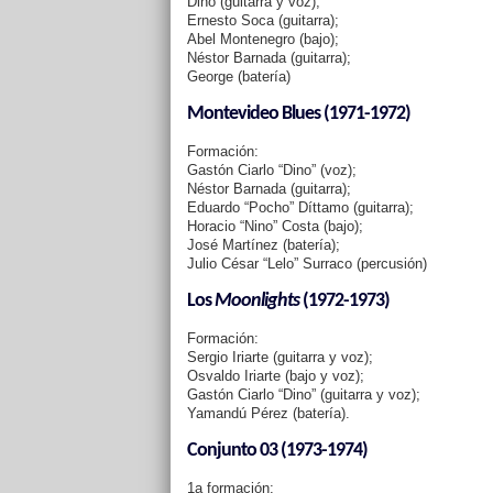
Dino (guitarra y voz);
Ernesto Soca (guitarra);
Abel Montenegro (bajo);
Néstor Barnada (guitarra);
George (batería)
Montevideo Blues (1971-1972)
Formación:
Gastón Ciarlo “Dino” (voz);
Néstor Barnada (guitarra);
Eduardo “Pocho” Díttamo (guitarra);
Horacio “Nino” Costa (bajo);
José Martínez (batería);
Julio César “Lelo” Surraco (percusión)
Los
Moonlights
(1972-1973)
Formación:
Sergio Iriarte (guitarra y voz);
Osvaldo Iriarte (bajo y voz);
Gastón Ciarlo “Dino” (guitarra y voz);
Yamandú Pérez (batería).
Conjunto 03 (1973-1974)
1a formación: