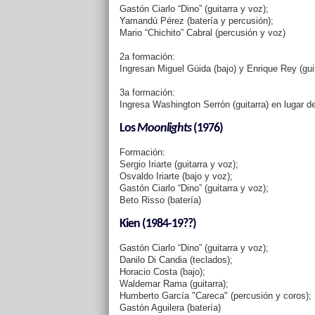
Gastón Ciarlo “Dino” (guitarra y voz);
Yamandú Pérez (batería y percusión);
Mario “Chichito” Cabral (percusión y voz)
2a formación:
Ingresan Miguel Güida (bajo) y Enrique Rey (guit
3a formación:
Ingresa Washington Serrón (guitarra) en lugar d
Los
Moonlights
(1976)
Formación:
Sergio Iriarte (guitarra y voz);
Osvaldo Iriarte (bajo y voz);
Gastón Ciarlo “Dino” (guitarra y voz);
Beto Risso (batería)
Kien (1984-19??)
Gastón Ciarlo “Dino” (guitarra y voz);
Danilo Di Candia (teclados);
Horacio Costa (bajo);
Waldemar Rama (guitarra);
Humberto García "Careca" (percusión y coros);
Gastón Aguilera (batería)