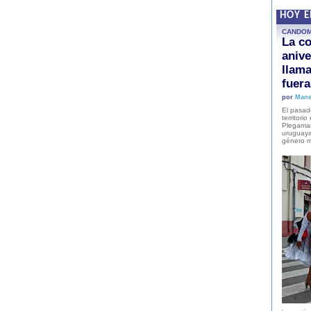
HOY 
CANDO
La co
anive
llam
fuer
por
Mane
El pasad
territori
Plegaman
uruguaya
género m