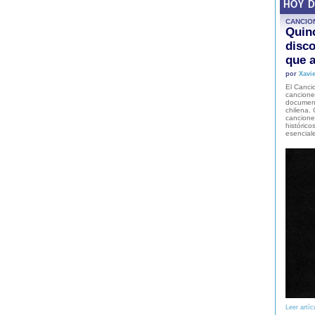
HOY 
CANCIO
Quinc
disco
que a
por
Xavie
El Cancio
cancione
document
chilena. 
canciones
histórico
esencial
Leer artíc