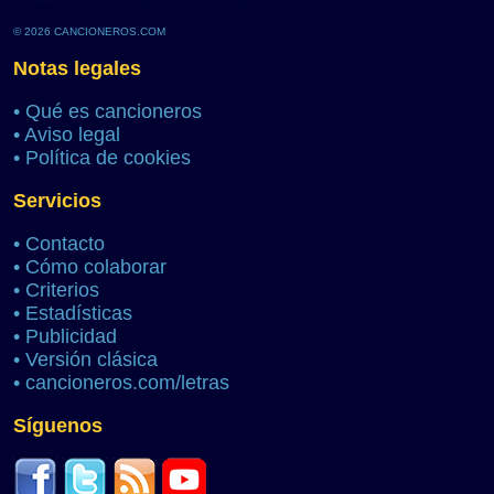
© 2026 CANCIONEROS.COM
Notas legales
•
Qué es cancioneros
•
Aviso legal
•
Política de cookies
Servicios
•
Contacto
•
Cómo colaborar
•
Criterios
•
Estadísticas
•
Publicidad
•
Versión clásica
•
cancioneros.com/letras
Síguenos