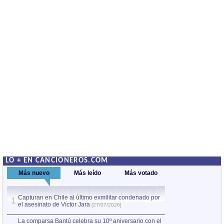
LO + EN CANCIONEROS.COM
Más nuevo
Más leído
Más votado
Capturan en Chile al último exmilitar condenado por
La comparsa Bantú
1
el asesinato de Víctor Jara
mayor desfile de
1
[27/07/2026]
hecho fuera de U
por Manel Gausachs
La comparsa Bantú celebra su 10º aniversario con el