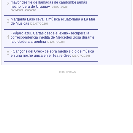
mayor desfile de llamadas de candombe jamás
2
Capturan en Chile
2
hecho fuera de Uruguay
[25/07/2026]
el asesinato de Ví
por Manel Gausachs
Margarita Laso lleva la música ecuatoriana a La Mar
3
de Músicas
[22/07/2026]
«Pájaro azul. Cartas desde el exilio» recupera la
4
correspondencia inédita de Mercedes Sosa durante
la dictadura argentina
[21/07/2026]
«Cançons del Grec» celebra medio siglo de música
5
en una noche única en el Teatre Grec
[21/07/2026]
PUBLICIDAD