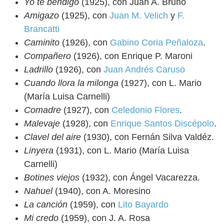
Yo te bendigo
(1925), con Juan A. Bruno
Amigazo
(1925), con
Juan M. Velich
y
F.
Brancatti
Caminito
(1926), con
Gabino Coria Peñaloza
.
Compañero
(1926), con Enrique P. Maroni
Ladrillo
(1926), con
Juan Andrés Caruso
Cuando llora la milonga
(1927), con L. Mario
(María Luisa Carnelli)
Comadre
(1927), con
Celedonio Flores
.
Malevaje
(1928), con
Enrique Santos Discépolo
.
Clavel del aire
(1930), con Fernán Silva Valdéz.
Linyera
(1931), con L. Mario (María Luisa
Carnelli)
Botines viejos
(1932), con Ángel Vacarezza.
Nahuel
(1940), con A. Moresino
La canción
(1959), con
Lito Bayardo
Mi credo
(1959), con J. A. Rosa