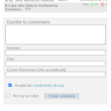
#1
Raúl Mendoza Jiménez
México
Vota:
+
0
-
3
En qué año falleció Guillermina
Aramburu...???
Escribe tu comentario
Nombre
País
Correo Electrónico (No se publicará)
Acepto las
condiciones de uso
No soy un robot