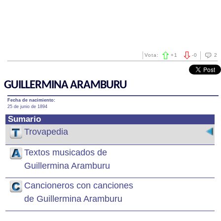
Vota:
+
1
-
0
2
GUILLERMINA ARAMBURU
Fecha de nacimiento:
25 de junio de 1894
Sumario
Trovapedia
Textos musicados de
Guillermina Aramburu
Cancioneros con canciones
de Guillermina Aramburu