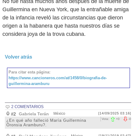
No fue hasta muchos años después de la muerte de
Guillermina en Nueva York, que la entrañable amiga
de la infancia reveló las circunstancias que dieron
origen a la habanera que hasta nuestros días se
considera joya de la trova cubana.
Volver atrás
Para citar esta página:
https://www.cancioneros.com/at/1458/0/biografia-de-
guillermina-aramburu
2 COMENTARIOS
#2
Gabriela Terán
México
[14/09/2025 03:16]
Vota:
+
0
-
0
¿En qué año falleció María Guillermina
Oronsia Aramburu?.
[19/11/2019 02:47]