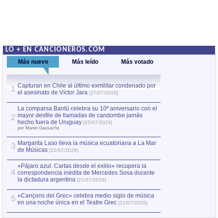
LO + EN CANCIONEROS.COM
Más nuevo
Más leído
Más votado
Capturan en Chile al último exmilitar condenado por
La comparsa Bantú
1
el asesinato de Víctor Jara
mayor desfile de
1
[27/07/2026]
hecho fuera de U
por Manel Gausachs
La comparsa Bantú celebra su 10º aniversario con el
mayor desfile de llamadas de candombe jamás
2
Capturan en Chile
2
hecho fuera de Uruguay
[25/07/2026]
el asesinato de Ví
por Manel Gausachs
Margarita Laso lleva la música ecuatoriana a La Mar
3
de Músicas
[22/07/2026]
«Pájaro azul. Cartas desde el exilio» recupera la
4
correspondencia inédita de Mercedes Sosa durante
la dictadura argentina
[21/07/2026]
«Cançons del Grec» celebra medio siglo de música
5
en una noche única en el Teatre Grec
[21/07/2026]