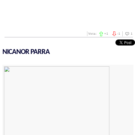
Vota:
+
1
-
1
1
NICANOR PARRA