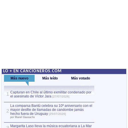
LO + EN CANCIONEROS.COM
Más nuevo
Más leído
Más votado
Capturan en Chile al último exmilitar condenado por
La comparsa Bantú
1
el asesinato de Víctor Jara
mayor desfile de
1
[27/07/2026]
hecho fuera de U
por Manel Gausachs
La comparsa Bantú celebra su 10º aniversario con el
mayor desfile de llamadas de candombe jamás
2
Capturan en Chile
2
hecho fuera de Uruguay
[25/07/2026]
el asesinato de Ví
por Manel Gausachs
Margarita Laso lleva la música ecuatoriana a La Mar
3