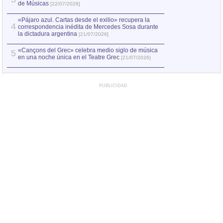
de Músicas
[22/07/2026]
«Pájaro azul. Cartas desde el exilio» recupera la
4
correspondencia inédita de Mercedes Sosa durante
la dictadura argentina
[21/07/2026]
«Cançons del Grec» celebra medio siglo de música
5
en una noche única en el Teatre Grec
[21/07/2026]
PUBLICIDAD