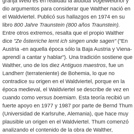
granja
Weid
es en realidad la aludida
Vogelweidhof
y
dio argumentos para considerar que Walther nació en
el Waldviertel. Publicó sus hallazgos en 1974 en su
libro
800 Jahre Traunstein (800 años Traunstein).
Entre otros extremos, resalta que el propio Walther
dice
"Ze ôsterriche lernt ich singen unde sagen"
("En
Austria -en aquella época sólo la Baja Austria y Viena-
aprendí a cantar y hablar"). Una tradición sostiene que
Walther, uno de los diez
Antiguos maestros
, fue un
Landherr (terrateniente) de Bohemia, lo que no
contradice su origen en el Waldviertel, porque en la
época medieval, el Waldviertel se describe de vez en
cuando como
versus boemiam
. Esta teoría recibió un
fuerte apoyo en 1977 y 1987 por parte de Bernd Thum
(Universidad de Karlsruhe, Alemania), que hace muy
plausible un origen en el Waldviertel. Thum comenzó
analizando el contenido de la obra de Walther,