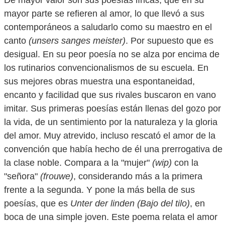
De mayor valor son sus poesías líricas, que en su
mayor parte se refieren al amor, lo que llevó a sus
contemporáneos a saludarlo como su maestro en el
canto
(unsers sanges meister)
. Por supuesto que es
desigual. En su peor poesía no se alza por encima de
los rutinarios convencionalismos de su escuela. En
sus mejores obras muestra una espontaneidad,
encanto y facilidad que sus rivales buscaron en vano
imitar. Sus primeras poesías están llenas del gozo por
la vida, de un sentimiento por la naturaleza y la gloria
del amor. Muy atrevido, incluso rescató el amor de la
convención que había hecho de él una prerrogativa de
la clase noble. Compara a la "mujer"
(wip)
con la
"señora"
(frouwe)
, considerando más a la primera
frente a la segunda. Y pone la más bella de sus
poesías, que es
Unter der linden (Bajo del tilo)
, en
boca de una simple joven. Este poema relata el amor