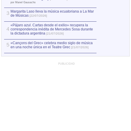
el asesinato de Ví
por Manel Gausachs
Margarita Laso lleva la música ecuatoriana a La Mar
3
de Músicas
[22/07/2026]
«Pájaro azul. Cartas desde el exilio» recupera la
4
correspondencia inédita de Mercedes Sosa durante
la dictadura argentina
[21/07/2026]
«Cançons del Grec» celebra medio siglo de música
5
en una noche única en el Teatre Grec
[21/07/2026]
PUBLICIDAD