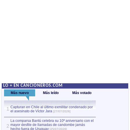
LO + EN CANCIONEROS.COM
Más nuevo
Más leído
Más votado
Capturan en Chile al último exmilitar condenado por
La comparsa Bantú
1
el asesinato de Víctor Jara
mayor desfile de
1
[27/07/2026]
hecho fuera de U
por Manel Gausachs
La comparsa Bantú celebra su 10º aniversario con el
mayor desfile de llamadas de candombe jamás
2
Capturan en Chile
2
hecho fuera de Uruguay
[25/07/2026]