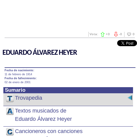
Vota:
+
0
-
0
0
EDUARDO ÁLVAREZ HEYER
Fecha de nacimiento:
11 de febrero de 1914
Fecha de fallecimiento:
02 de enero de 2001
Sumario
Trovapedia
Textos musicados de
Eduardo Álvarez Heyer
Cancioneros con canciones