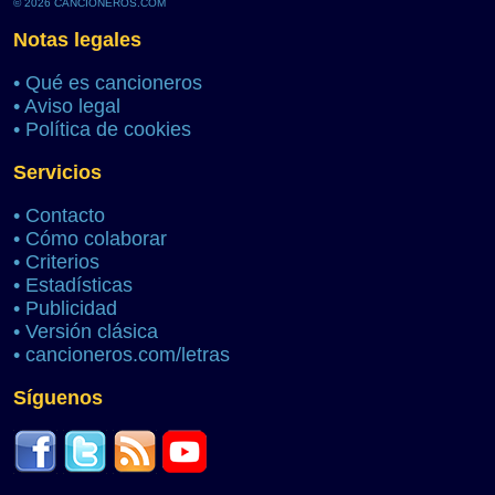
© 2026 CANCIONEROS.COM
Notas legales
•
Qué es cancioneros
•
Aviso legal
•
Política de cookies
Servicios
•
Contacto
•
Cómo colaborar
•
Criterios
•
Estadísticas
•
Publicidad
•
Versión clásica
•
cancioneros.com/letras
Síguenos