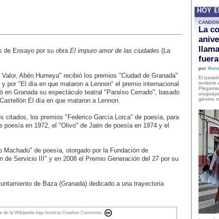
HOY 
CANDO
La co
anive
llam
as de Ensayo por su obra
El impuro amor de las ciudades
(La
fuer
por
Mane
y Valor, Abén Humeya" recibió los premios "Ciudad de Granada"
El pasad
y por "El día en que mataron a Lennon" el premio internacional
territori
Plegaman
ó en Granada su espectáculo teatral "Paraíso Cerrado", basado
uruguaya
género m
 Castellón El día en que mataron a Lennon.
s citados, los premios "Federico García Lorca" de poesía, para
de poesía en 1972, el "Olivo" de Jaén de poesía en 1974 y el
o Machado" de poesía, otorgado por la Fundación de
 de Servicio III" y en 2008 el Premio Generación del 27 por su
untamiento de Baza (Granada) dedicado a una trayectoria
nte de la Wikipedia bajo licencia Creative Commons.