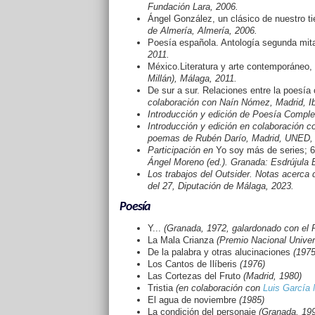
Fundación Lara, 2006.
Ángel González, un clásico de nuestro t
de Almería, Almería, 2006.
Poesía española. Antología segunda mit
2011.
México.Literatura y arte contemporáneo, R
Millán), Málaga, 2011.
De sur a sur. Relaciones entre la poesía
colaboración con Naín Nómez, Madrid, Ib
Introducción y edición de Poesía Comple
Introducción y edición en colaboración c
poemas de Rubén Darío, Madrid, UNED, 
Participación en
Yo soy más de series; 60
Ángel Moreno (ed.). Granada: Esdrújula 
Los trabajos del Outsider. Notas acerca 
del 27, Diputación de Málaga, 2023.
Poesía
Y...
(Granada, 1972, galardonado con el 
La Mala Crianza
(Premio Nacional Univers
De la palabra y otras alucinaciones
(1975
Los Cantos de Ilíberis
(1976)
Las Cortezas del Fruto
(Madrid, 1980)
Tristia
(en colaboración con
Luis García
El agua de noviembre
(1985)
La condición del personaje
(Granada, 199