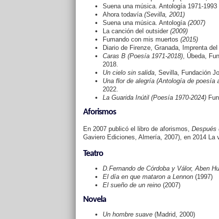
Suena una música. Antología 1971-1993
Ahora todavía
(Sevilla, 2001)
Suena una música. Antología
(2007)
La canción del outsider
(2009)
Fumando con mis muertos
(2015)
Diario de Firenze, Granada, Imprenta del
Caras B (Poesía 1971-2018)
, Úbeda, Fun
2018.
Un cielo sin salida
, Sevilla, Fundación J
Una flor de alegría (Antología de poesía
2022.
La Guarida Inútil (Poesía 1970-2024)
Fund
Aforismos
En 2007 publicó el libro de aforismos,
Después d
Gaviero Ediciones, Almería, 2007), en 2014 La 
Teatro
D.Fernando de Córdoba y Válor, Aben 
El día en que mataron a Lennon
(1997)
El sueño de un reino
(2007)
Novela
Un hombre suave
(Madrid, 2000)