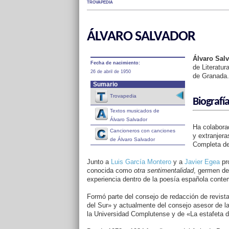
TROVAPEDIA
ÁLVARO SALVADOR
Álvaro Salv
Fecha de nacimiento:
de Literatur
26 de abril de 1950
de Granada.
Sumario
Trovapedia
Biografí
Textos musicados de
Álvaro Salvador
Ha colaborad
Cancioneros con canciones
y extranjera
de Álvaro Salvador
Completa d
Junto a
Luis García Montero
y a
Javier Egea
pr
conocida como
otra sentimentalidad
, germen de
experiencia dentro de la poesía española cont
Formó parte del consejo de redacción de revist
del Sur» y actualmente del consejo asesor de la
la Universidad Complutense y de «La estafeta d