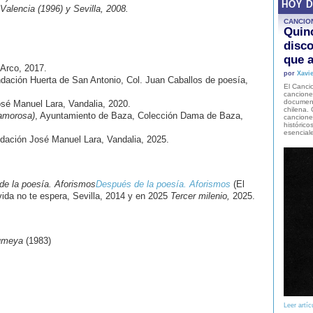
HOY 
Valencia (1996) y Sevilla, 2008.
CANCIO
Quinc
disco
que a
 Arco, 2017.
por
Xavie
dación Huerta de San Antonio, Col. Juan Caballos de poesía,
El Cancio
cancione
document
osé Manuel Lara, Vandalia, 2020.
chilena. 
 amorosa)
, Ayuntamiento de Baza, Colección Dama de Baza,
canciones
histórico
esencial
ación José Manuel Lara, Vandalia, 2025.
e la poesía. Aforismos
Después de la poesía. Aforismos
(El
vida no te espera, Sevilla, 2014 y en 2025
Tercer milenio,
2025.
Humeya
(1983)
Leer artíc