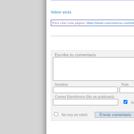
Volver atrás
Para citar esta página:
https://www.cancioneros.com/at/
Escribe tu comentario
Nombre
País
Correo Electrónico (No se publicará)
A
No soy un robot