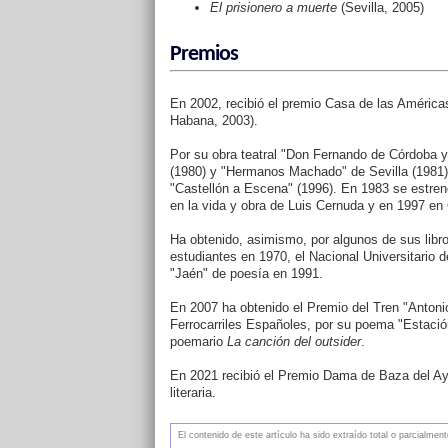
El prisionero a muerte
(Sevilla, 2005)
Premios
En 2002, recibió el premio Casa de las Améric
Habana, 2003).
Por su obra teatral "Don Fernando de Córdoba 
(1980) y "Hermanos Machado" de Sevilla (1981) 
"Castellón a Escena" (1996). En 1983 se estren
en la vida y obra de Luis Cernuda y en 1997 en
Ha obtenido, asimismo, por algunos de sus libro
estudiantes en 1970, el Nacional Universitario 
"Jaén" de poesía en 1991.
En 2007 ha obtenido el Premio del Tren "Antoni
Ferrocarriles Españoles, por su poema "Estación
poemario
La canción del outsider
.
En 2021 recibió el Premio Dama de Baza del Ay
literaria.
El contenido de este artículo ha sido extraído total o parcialme