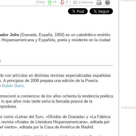
PUBLICID
Vota:
+
0
-
0
Comentar
ador Jofre
(Granada, España, 1950) es un catedrático emérito
a Hispanoamericana y Española, poeta y residente en la ciudad
a
o con artículos en distintas revistas especializadas españolas
s. A principios de 2008 prepara una edición de la Poesía
e
Rubén Darío
.
omocionó a comienzos de los años ochenta la tendencia poética
 lo que años más tarde sería la llamada poesía de la
emporánea.
PUBLICID
as como «Letras del Sur», «Olvidos de Granada» y «La Fábrica
 revista «Anales de Literatura Hispanoamericana», editada por
el viento», editada por la Casa de América de Madrid.