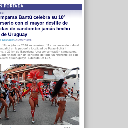
EN PORTADA
MBE
mparsa Bantú celebra su 10º
rsario con el mayor desfile de
adas de candombe jamás hecho
a de Uruguay
l Gausachs
el 25/07/2026
o 18 de julio de 2026 se reunieron 11 comparsas de todo el
o español en la pequeña localidad de Palau-Solità i
s, a 25 km de Barcelona. Una concentración carnavalera
 que finalizó con un concierto de todo un referente de este
usical afrouruguayo, Eduardo Da Luz.