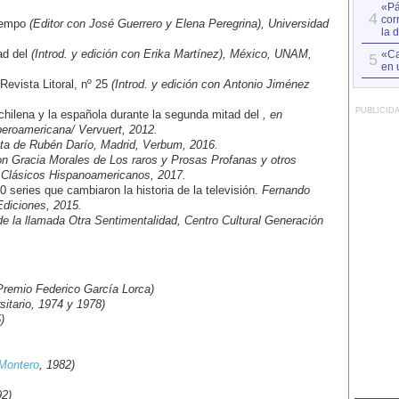
«Pá
4
cor
iempo
(Editor con José Guerrero y Elena Peregrina), Universidad
la 
ad del
(Introd. y edición con Erika Martínez), México, UNAM,
«Ca
5
en 
evista Litoral, nº 25
(Introd. y edición con Antonio Jiménez
PUBLICID
 chilena y la española durante la segunda mitad del
, en
eroamericana/ Vervuert, 2012.
ta de Rubén Darío, Madrid, Verbum, 2016.
on Gracia Morales de Los raros y Prosas Profanas y otros
Clásicos Hispanoamericanos, 2017.
 series que cambiaron la historia de la televisión.
Fernando
Ediciones, 2015.
de la llamada Otra Sentimentalidad, Centro Cultural Generación
Premio Federico García Lorca)
itario, 1974 y 1978)
)
 Montero
, 1982)
2)