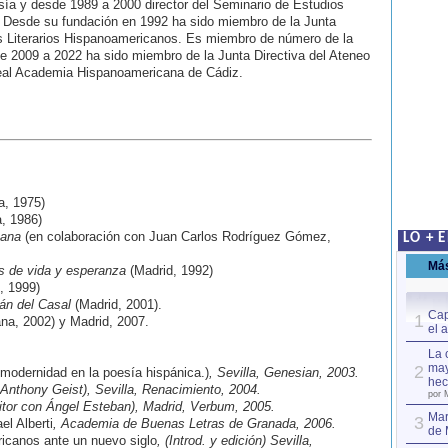
sía y desde 1989 a 2000 director del Seminario de Estudios
. Desde su fundación en 1992 ha sido miembro de la Junta
os Literarios Hispanoamericanos. Es miembro de número de la
2009 a 2022 ha sido miembro de la Junta Directiva del Ateneo
eal Academia Hispanoamericana de Cádiz.
a, 1975)
, 1986)
cana
(en colaboración con Juan Carlos Rodríguez Gómez,
LO + 
Má
os de vida y esperanza
(Madrid, 1992)
, 1999)
án del Casal
(Madrid, 2001).
Cap
1
na, 2002) y Madrid, 2007.
el 
La 
may
2
 modernidad en la poesía hispánica.)
, Sevilla, Genesian, 2003.
hec
Anthony Geist), Sevilla, Renacimiento, 2004.
por 
tor con Ángel Esteban), Madrid, Verbum, 2005.
Mar
3
el Alberti
, Academia de Buenas Letras de Granada, 2006.
de 
ricanos ante un nuevo siglo
, (Introd. y edición) Sevilla,