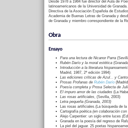
Desde 1978 a 1984 fue director del Aula de Poe
latinoamericanos de la Universidad de Granada
Directiva de la Asociación Española de Estudi
Academia de Buenas Letras de Granada y desde 
de Granada y miembro correspondiente de la R
Obra
Ensayo
Para una lectura de Nicanor Parra
(Sevill
Rubén Darío y la moral estética
(Granada
Introducción a la literatura hispanoameri
Madrid, 1987, 2ª edición 1994)
Las ediciones críticas de Azul... y Cant
Prosas Profanas de
Rubén Darío
(Madrid
Poesía completa y Prosa Selecta de Juli
El impuro amor de las ciudades
(La Haba
Las rosas artificiales
, (Sevilla, 2003)
Letra pequeña (Granada, 2003)
Las rosas artificiales.(La búsqueda de la
Cartografía poética
(en colaboración con 
Alejo Carpentier: un siglo entre luces
(Edi
Granada en la poesía del regreso de Rafa
La piel del jaguar. 25 poetas hispanoame