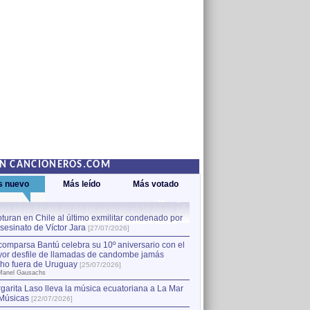
EN CANCIONEROS.COM
s nuevo
Más leído
Más votado
turan en Chile al último exmilitar condenado por
La comparsa Bantú celebra s
asesinato de Víctor Jara
mayor desfile de llamadas
1
[27/07/2026]
hecho fuera de Uruguay
[25
comparsa Bantú celebra su 10º aniversario con el
por Manel Gausachs
or desfile de llamadas de candombe jamás
Capturan en Chile al último
2
ho fuera de Uruguay
[25/07/2026]
el asesinato de Víctor Jara
[
Manel Gausachs
garita Laso lleva la música ecuatoriana a La Mar
Músicas
[22/07/2026]