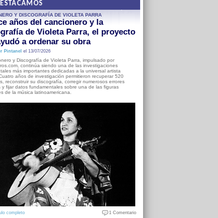
DESTACAMOS
NERO Y DISCOGRAFÍA DE VIOLETA PARRA
e años del cancionero y la
grafía de Violeta Parra, el proyecto
yudó a ordenar su obra
r Pintanel
el 13/07/2026
nero y Discografía de Violeta Parra, impulsado por
ros.com, continúa siendo una de las investigaciones
ales más importantes dedicadas a la universal artista
Cuatro años de investigación permitieron recuperar 520
, reconstruir su discografía, corregir numerosos errores
s y fijar datos fundamentales sobre una de las figuras
es de la música latinoamericana.
ulo completo
1 Comentario