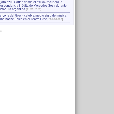
jaro azul. Cartas desde el exilio» recupera la
respondencia inédita de Mercedes Sosa durante
dictadura argentina
[21/07/2026]
nçons del Grec» celebra medio siglo de música
una noche única en el Teatre Grec
[21/07/2026]
AD