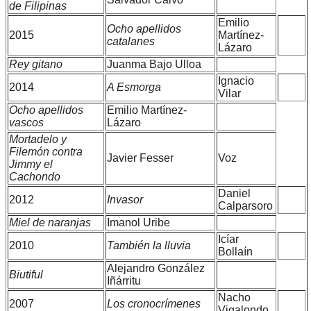
de Filipinas
Emilio
Ocho apellidos
2015
Martínez-
catalanes
Lázaro
Rey gitano
Juanma Bajo Ulloa
Ignacio
2014
A Esmorga
Vilar
Ocho apellidos
Emilio Martínez-
vascos
Lázaro
Mortadelo y
Filemón contra
Javier Fesser
Voz
Jimmy el
Cachondo
Daniel
2012
Invasor
Calparsoro
Miel de naranjas
Imanol Uribe
Icíar
2010
También la lluvia
Bollaín
Alejandro González
Biutiful
Iñárritu
Nacho
2007
Los cronocrímenes
Vigalondo