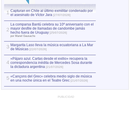
Capturan en Chile al último exmilitar condenado por
La comparsa Bantú
1
el asesinato de Víctor Jara
mayor desfile de
1
[27/07/2026]
hecho fuera de U
por Manel Gausachs
La comparsa Bantú celebra su 10º aniversario con el
mayor desfile de llamadas de candombe jamás
2
Capturan en Chile
2
hecho fuera de Uruguay
[25/07/2026]
el asesinato de Ví
por Manel Gausachs
Margarita Laso lleva la música ecuatoriana a La Mar
3
de Músicas
[22/07/2026]
«Pájaro azul. Cartas desde el exilio» recupera la
4
correspondencia inédita de Mercedes Sosa durante
la dictadura argentina
[21/07/2026]
«Cançons del Grec» celebra medio siglo de música
5
en una noche única en el Teatre Grec
[21/07/2026]
PUBLICIDAD