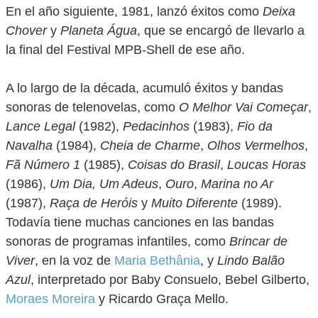
En el año siguiente, 1981, lanzó éxitos como
Deixa
Chover
y
Planeta Água
, que se encargó de llevarlo a
la final del Festival MPB-Shell de ese año.
A lo largo de la década, acumuló éxitos y bandas
sonoras de telenovelas, como
O Melhor Vai Começar
,
Lance Legal
(1982),
Pedacinhos
(1983),
Fio da
Navalha
(1984),
Cheia de Charme
,
Olhos Vermelhos
,
Fã Número 1
(1985),
Coisas do Brasil
,
Loucas Horas
(1986),
Um Dia, Um Adeus
,
Ouro
,
Marina no Ar
(1987),
Raça de Heróis
y
Muito Diferente
(1989).
Todavía tiene muchas canciones en las bandas
sonoras de programas infantiles, como
Brincar de
Viver
, en la voz de
Maria Bethânia
, y
Lindo Balão
Azul
, interpretado por Baby Consuelo, Bebel Gilberto,
Moraes Moreira
y Ricardo Graça Mello.