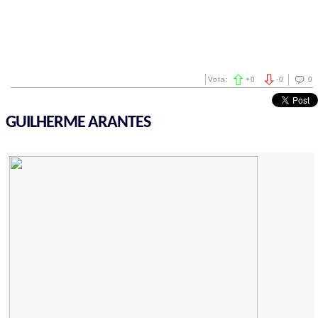
Vota:
+
0
-
0
0
GUILHERME ARANTES